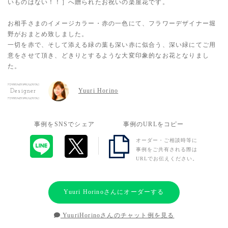
いものはない！！］へ贈られたお祝いの楽屋花です。
お相手さまのイメージカラー・赤の一色にて、フラワーデザイナー堀
野がおまとめ致しました。
一切を赤で、そして添える緑の葉も深い赤に似合う、深い緑にてご用
意をさせて頂き、どきりとするような大変印象的なお花となりまし
た。
Yuuri Horino
Designer
事例をSNSでシェア
事例のURLをコピー
オーダー・ご相談時等に
事例をご共有される際は
URLでお伝えください。
Yuuri Horinoさんにオーダーする
YuuriHorinoさんのチャット例を見る