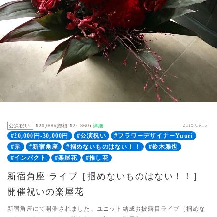
公演祝い
¥20,000(総額 ¥24,360)
詳細
2018.09.15
#20,000円-30,000円
#公演祝い
#フラワーデザイナーYuuri
#赤
#新宿角座
#掴めないものはない！！
#鈴木雅也
#インパクト
#楽屋花
#推し花
新宿角座 ライブ［掴めないものはない！！］
開催祝いの楽屋花
新宿角座にて開催されました、ユニット結成お披露目ライブ［掴めな