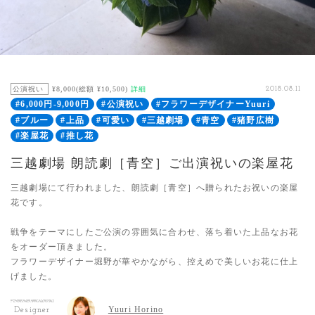
公演祝い
¥8,000(総額 ¥10,500)
詳細
2018.08.11
#6,000円-9,000円
#公演祝い
#フラワーデザイナーYuuri
#ブルー
#上品
#可愛い
#三越劇場
#青空
#猪野広樹
#楽屋花
#推し花
三越劇場 朗読劇［青空］ご出演祝いの楽屋花
三越劇場にて行われました、朗読劇［青空］へ贈られたお祝いの楽屋
花です。
戦争をテーマにしたご公演の雰囲気に合わせ、落ち着いた上品なお花
をオーダー頂きました。
フラワーデザイナー堀野が華やかながら、控えめで美しいお花に仕上
げました。
Yuuri Horino
Designer