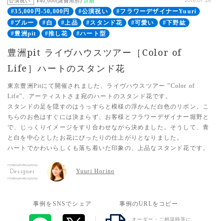
公演祝い
¥40,000(諸費用別)
詳細
2018.07.28
#35,000円-50,000円
#公演祝い
#フラワーデザイナーYuuri
#ブルー
#白
#上品
#スタンド花
#可愛い
#下野紘
#豊洲pit
#推し花
#ハート型
豊洲pit ライヴハウスツアー［Color of
Life］ハートのスタンド花
東京豊洲Pitにて開催されました、ライヴハウスツアー ”Color of
Life”、アーティストさま宛のハートのスタンド花です。
スタンドの足を隠すのはうっすらと模様の浮かんだ白色のリボン。こ
ちらのお色はすぐには決まらず、お客様とフラワーデザイナー堀野と
で、じっくりイメージをすり合わせながら決めました。そうして、青
と白を中心としたお花にぴったりの仕上がりとなりました。
ハートでかわいらしくも落ち着いた印象の、上品なスタンド花です。
Yuuri Horino
Designer
事例をSNSでシェア
事例のURLをコピー
オーダー・ご相談時等に