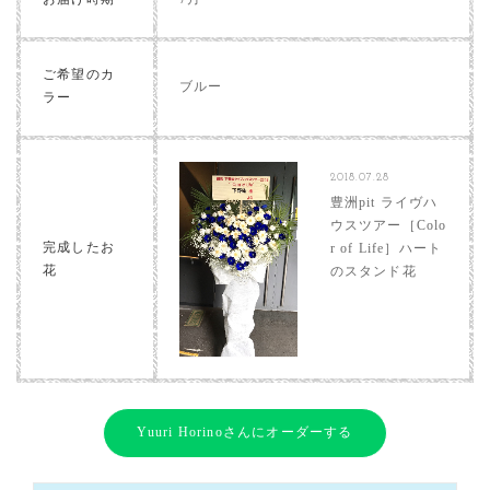
ご希望のカ
ブルー
ラー
2018.07.28
豊洲pit ライヴハ
ウスツアー［Colo
完成したお
r of Life］ハート
花
のスタンド花
Yuuri Horinoさんにオーダーする