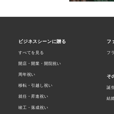
ビジネスシーンに
贈る
フ
すべてを見る
フ
開店・開業・開院祝い
周年祝い
そ
移転・引越し祝い
誕
就任・昇進祝い
結
竣工・落成祝い