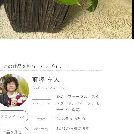
この作品を担当したデザイナー
前澤 章人
Akihito Maesawa
染め、フォーマル、スタ
ンダード、バルーン、モ
speciality
チーフ、造花
プロフィール
¥5,000-から対応
price
3日後から発送可能
delivery
作品を見る