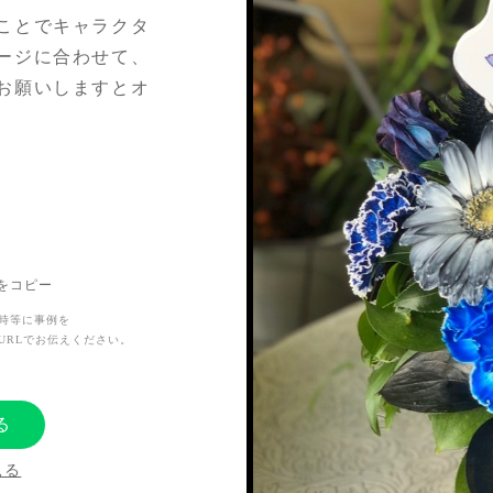
ことでキャラクタ
ージに合わせて、
お願いしますとオ
で、お花を通じて
。
Lをコピー
時等に事例を
URLでお伝えください。
る
見る