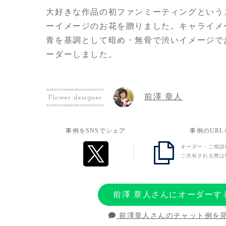
大好きな作品の初ファンミーティングという
ーイメージのお花を贈りました。キャライメ
青を基調として暗め・無骨で渋いイメージで
ーダーしました。
お客様の想い
前澤 章人
Flower designer
ファンミ会場には残念ながら行けなかったの
お祝いの気持ちを伝えられればと思いました
事例をSNSでシェア
事例のUR
オーダー・ご相談
ご共有される際は
前澤 章人さんにオーダーす
前澤章人さんのチャット例を