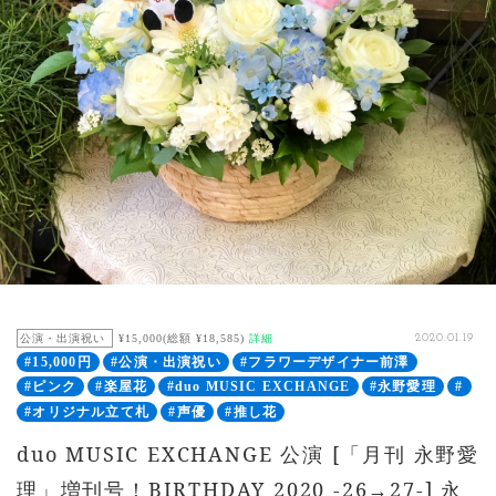
公演・出演祝い
¥15,000(総額 ¥18,585)
詳細
2020.01.19
#15,000円
#公演・出演祝い
#フラワーデザイナー前澤
#ピンク
#楽屋花
#duo MUSIC EXCHANGE
#永野愛理
#
#オリジナル立て札
#声優
#推し花
duo MUSIC EXCHANGE 公演 [「月刊 永野愛
理」増刊号！BIRTHDAY 2020 -26→27-] 永