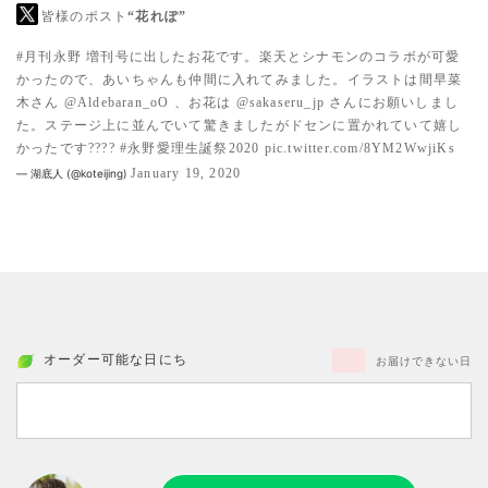
皆様のポスト
“花れぽ”
#月刊永野
増刊号に出したお花です。楽天とシナモンのコラボが可愛
かったので、あいちゃんも仲間に入れてみました。イラストは間早菜
木さん
@Aldebaran_oO
、お花は
@sakaseru_jp
さんにお願いしまし
た。ステージ上に並んでいて驚きましたがドセンに置かれていて嬉し
かったです????
#永野愛理生誕祭2020
pic.twitter.com/8YM2WwjiKs
January 19, 2020
— 湖底人 (@koteijing)
オーダー可能な日にち
お届けできない日