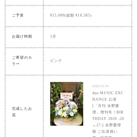
ご予算
¥15,000(総額 ¥18,585)
お届け時期
1月
ご希望のカ
ピンク
ラー
2020.01.19
duo MUSIC EXC
HANGE 公演
[「月刊 永野愛
完成したお
理」増刊号！BIR
花
THDAY 2020 -26
→27-] 永野愛理
様 ご出演祝い