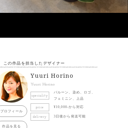
この作品を担当したデザイナー
Yuuri Horino
Yuuri Horino
バルーン、染め、ロゴ、
speciality
フェミニン、上品
¥10,000-から対応
price
プロフィール
3日後から発送可能
delivery
作品を見る