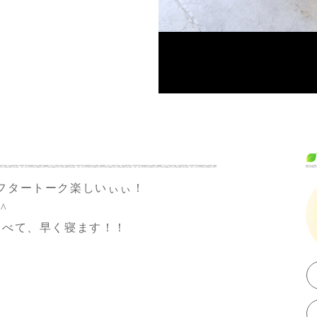
フタートーク楽しいぃぃ！
^
食べて、早く寝ます！！