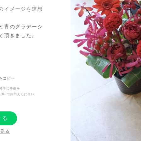
のイメージを連想
と青のグラデーシ
て頂きました。
Lをコピー
時等に事例を
URLでお伝えください。
する
を見る