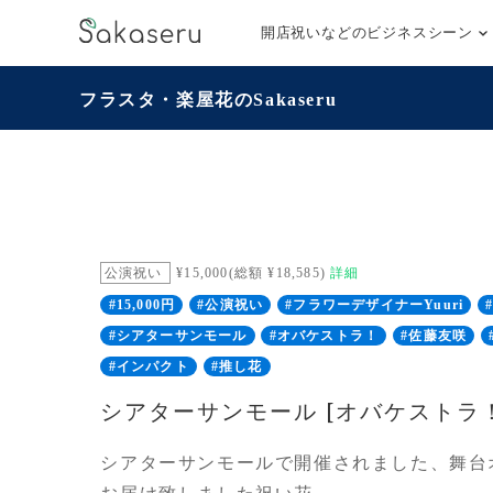
開店祝いなどのビジネスシーン
フラスタ・楽屋花のSakaseru
公演祝い
¥15,000(総額 ¥18,585)
詳細
#15,000円
#公演祝い
#フラワーデザイナーYuuri
#シアターサンモール
#オバケストラ！
#佐藤友咲
#インパクト
#推し花
シアターサンモール [オバケストラ
シアターサンモールで開催されました、舞台