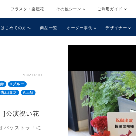
フラスタ・楽屋花
その他シーン
ご利用ガイド
はじめての方へ
商品一覧
オーダー事例
デザイナー
2018.07.10
#赤
#ブルー
#丸山直之
#上品
！]公演祝い花
オバケストラ！に