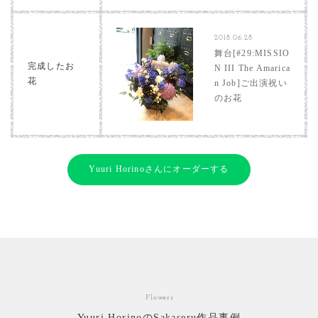
2018.06.28
舞台[#29:MISSIO
完成したお
N III The Amarica
花
n Job]ご出演祝い
のお花
Yuuri Horinoさんにオーダーする
Flowers
Yuuri HorinoのSakaseru作品事例