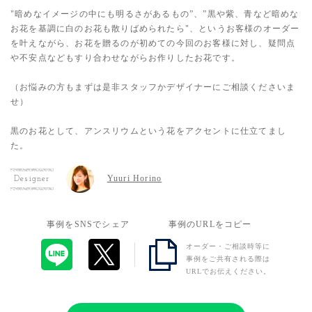
"暗めなイメージの中にも明るさがあるもの”、”黒や紫、青など暗めな
お花を基調に白のお花も散りばめられたら"、というお客様のオーダー
を叶えながら、お花を贈るのが初めての今回のお客様に対し、疑問点
や不安点などもすり合わせながらお作りしたお花です。
（お悩みの方もまずは是非スタッフかデザイナーにご相談くださいま
せ）
黒のお花として、アンスリウムという花をアクセントに仕立てまし
た。
Yuuri Horino
Designer
事例をSNSでシェア
事例のURLをコピー
オーダー・ご相談時等に
事例をご共有される際は
URLでお伝えください。