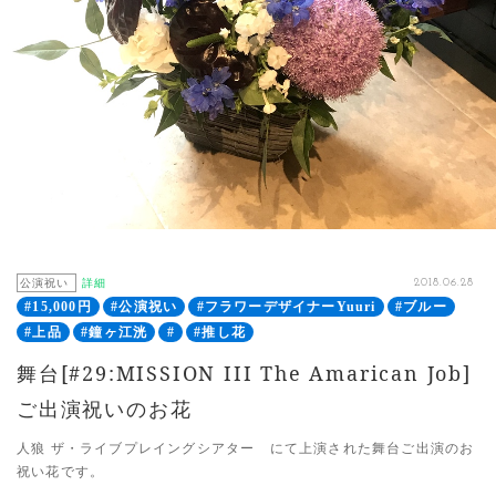
公演祝い
詳細
2018.06.28
#15,000円
#公演祝い
#フラワーデザイナーYuuri
#ブルー
#上品
#鐘ヶ江洸
#
#推し花
舞台[#29:MISSION III The Amarican Job]
ご出演祝いのお花
人狼 ザ・ライブプレイングシアター にて上演された舞台ご出演のお
祝い花です。