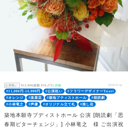
公演祝い
¥13,000(総額 ¥16,275)
詳細
2019.10.16
#11,000円-14,000円
#公演祝い
#フラワーデザイナーYuuri
#オレンジ
#楽屋花
#築地ブティストホール
#朗読劇
#小林竜之
#声優
#オリジナル立て札
#推し花
築地本願寺ブディストホール 公演 [朗読劇「思
春期ビターチェンジ」] 小林竜之 様 ご出演祝