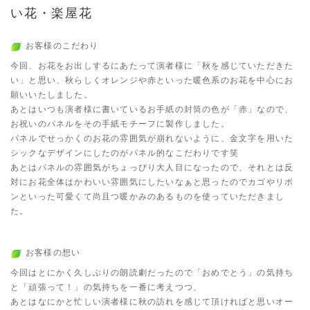
い花・楽屋花
お客様のこだわり
今回、お花をお出しするにあたって演者様に「秋を感じていただきた
い」と思い、秋らしくオレンジや赤といった暖色系のお花を中心にお
願いいたしました。
あとはいつも演者様に書いているお手紙の封筒の色が「赤」なので、
お祝いのパネルをその手紙モチーフに製作しました。
パネルでせっかくのお花の雰囲気が崩れないように、金文字を用いた
シックなデザインにしたのがパネル的なこだわりです笑
あとはパネルの雰囲気がちょっぴり大人目になったので、それとは反
対にお花全体はかわいい雰囲気にしたいなぁと思ったのでカゴやリボ
ンといった可愛くて尚且つ暖かみのあるものを使っていただきまし
た。
お客様の想い
今回はとにかく久しぶりの朗読劇だったので「おめでとう」の気持ち
と「頑張って！」の気持ちを一番に考えつつ、
あとはなにかと忙しい演者様に秋の訪れを感じて頂ければと思いオー