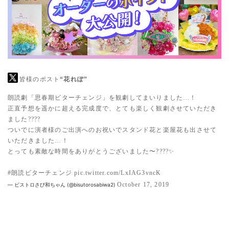
皆様のポスト
“花れぽ”
朗読劇「思春期ビターチェンジ」を観劇してまいりました…！
正直予想を遥かに超える完成度で、とても楽しく観劇させていただき
ました????
ついでに演者様のご出演へのお祝いでスタンド花と楽屋花も出させて
いただきました…！
とっても素敵な時間をありがとうございました〜????✨
#朗読ビターチェンジ
pic.twitter.com/LxIAG3vncK
October 17, 2019
— ビストロさび和ちゃん (@bisutorosabiwa2)