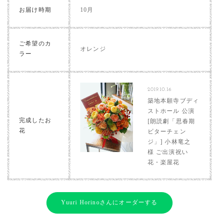
お届け時期
10月
ご希望のカ
オレンジ
ラー
2019.10.16
築地本願寺ブディ
ストホール 公演
完成したお
[朗読劇「思春期
花
ビターチェン
ジ」] 小林竜之
様 ご出演祝い
花・楽屋花
Yuuri Horinoさんにオーダーする