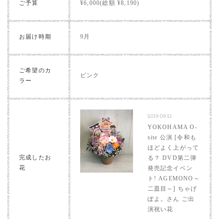
ご予算
¥6,000(総額 ¥8,190)
お届け時期
9月
ご希望のカ
ピンク
ラー
2019.09.21
YOKOHAMA O-
site 公演 [令和も
ほどよく上がって
完成したお
る？ DVD第二弾
花
発売記念イベン
ト! AGEMONO～
二皿目～] ちゃげ
ぽよ。さん ご出
演祝い花