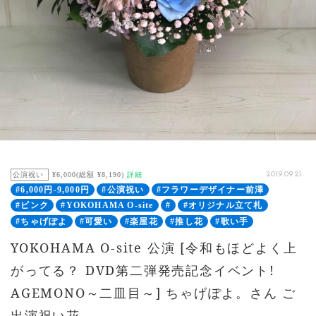
公演祝い
¥6,000(総額 ¥8,190)
詳細
2019.09.21
#6,000円-9,000円
#公演祝い
#フラワーデザイナー前澤
#ピンク
#YOKOHAMA O-site
#
#オリジナル立て札
#ちゃげぽよ
#可愛い
#楽屋花
#推し花
#歌い手
YOKOHAMA O-site 公演 [令和もほどよく上
がってる？ DVD第二弾発売記念イベント!
AGEMONO～二皿目～] ちゃげぽよ。さん ご
出演祝い花