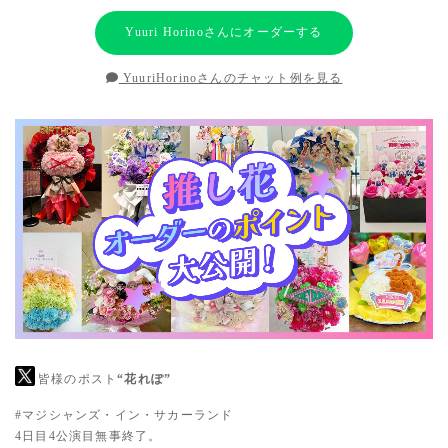
Yuuri Horinoさんにオーダーする
YuuriHorinoさんのチャット例を見る
皆様のポスト
“花れぽ”
#マジシャンズ・イン・サカーランド
4日目4公演目無事終了。