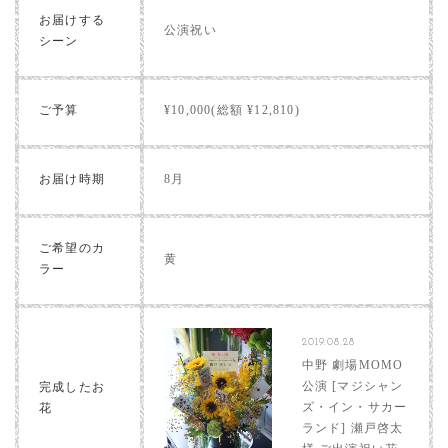
お届けする
公演祝い
シーン
ご予算
¥10,000(総額 ¥12,810)
お届け時期
8月
ご希望のカ
黄
ラー
2019.08.28
中野 劇場MOMO
公演 [マジシャン
完成したお
ズ・イン・サカー
花
ランド] 瀬戸啓太