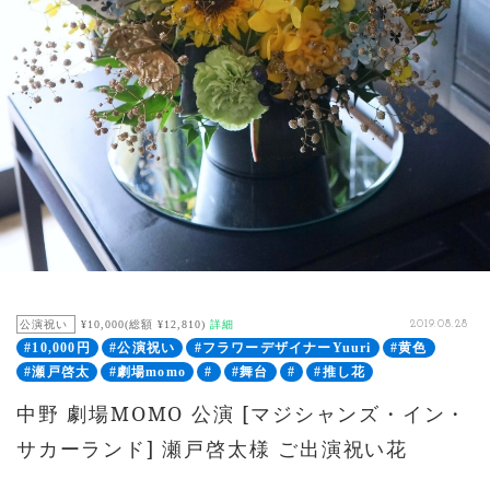
公演祝い
¥10,000(総額 ¥12,810)
詳細
2019.08.28
#10,000円
#公演祝い
#フラワーデザイナーYuuri
#黄色
#瀬戸啓太
#劇場momo
#
#舞台
#
#推し花
中野 劇場MOMO 公演 [マジシャンズ・イン・
サカーランド] 瀬戸啓太様 ご出演祝い花