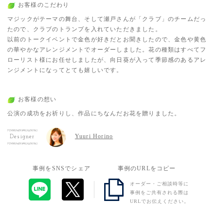
お客様のこだわり
マジックがテーマの舞台、そして瀬戸さんが「クラブ」のチームだっ
たので、クラブのトランプを入れていただきました。
以前のトークイベントで金色が好きだとお聞きしたので、金色や黄色
の華やかなアレンジメントでオーダーしました。花の種類はすべてフ
ローリスト様にお任せしましたが、向日葵が入って季節感のあるアレ
ンジメントになってとても嬉しいです。
お客様の想い
公演の成功をお祈りし、作品にちなんだお花を贈りました。
Yuuri Horino
Designer
事例をSNSでシェア
事例のURLをコピー
オーダー・ご相談時等に
事例をご共有される際は
URLでお伝えください。