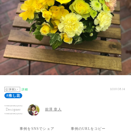
公演祝い
詳細
2019.08.14
#推し花
前澤 章人
Designer
事例をSNSでシェア
事例のURLをコピー