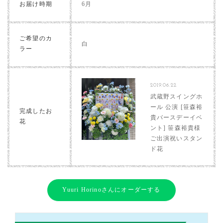
お届け時期
6月
ご希望のカ
白
ラー
2019.06.22
武蔵野スイングホ
ール 公演 [笹森裕
完成したお
貴バースデーイベ
花
ント] 笹森裕貴様
ご出演祝いスタン
ド花
Yuuri Horinoさんにオーダーする