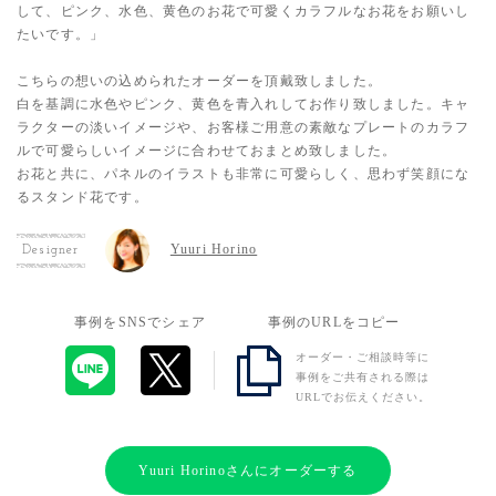
して、ピンク、水色、黄色のお花で可愛くカラフルなお花をお願いし
たいです。」
こちらの想いの込められたオーダーを頂戴致しました。
白を基調に水色やピンク、黄色を青入れしてお作り致しました。キャ
ラクターの淡いイメージや、お客様ご用意の素敵なプレートのカラフ
ルで可愛らしいイメージに合わせておまとめ致しました。
お花と共に、パネルのイラストも非常に可愛らしく、思わず笑顔にな
るスタンド花です。
Yuuri Horino
Designer
事例をSNSでシェア
事例のURLをコピー
オーダー・ご相談時等に
事例をご共有される際は
URLでお伝えください。
Yuuri Horinoさんにオーダーする