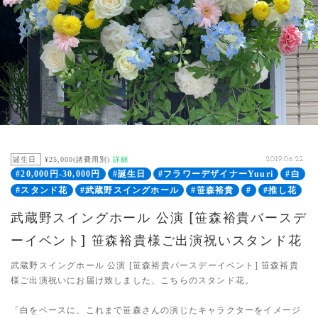
誕生日
¥25,000(諸費用別)
詳細
2019.06.22
#20,000円-30,000円
#誕生日
#フラワーデザイナーYuuri
#白
#スタンド花
#武蔵野スイングホール
#笹森裕貴
#
#推し花
武蔵野スイングホール 公演 [笹森裕貴バースデ
ーイベント] 笹森裕貴様ご出演祝いスタンド花
武蔵野スイングホール 公演 [笹森裕貴バースデーイベント] 笹森裕貴
様ご出演祝いにお届け致しました、こちらのスタンド花。
「白をベースに、これまで笹森さんの演じたキャラクターをイメージ