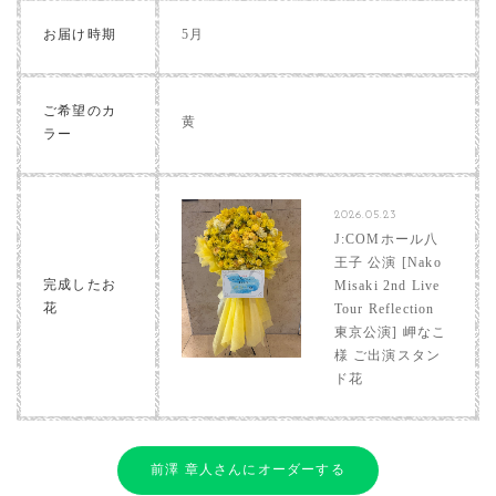
お届け時期
5月
ご希望のカ
黄
ラー
2026.05.23
J:COMホール八
王子 公演 [Nako
完成したお
Misaki 2nd Live
花
Tour Reflection
東京公演] 岬なこ
様 ご出演スタン
ド花
前澤 章人さんにオーダーする