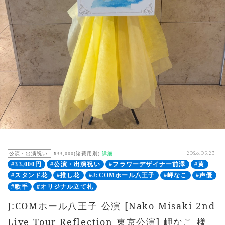
公演・出演祝い
¥33,000(諸費用別)
詳細
2026.05.23
#33,000円
#公演・出演祝い
#フラワーデザイナー前澤
#黄
#スタンド花
#推し花
#J:COMホール八王子
#岬なこ
#声優
#歌手
#オリジナル立て札
J:COMホール八王子 公演 [Nako Misaki 2nd
Live Tour Reflection 東京公演] 岬なこ 様