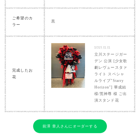
ご希望のカ
黒
ラー
2025.12.12
立川ステージガー
デン 公演 [少女歌
劇レヴュースタァ
完成したお
ライト スペシャ
花
ルライブ"Starry
Horizon"] 華成結
様/荒神尊 様 ご出
演スタンド花
前澤 章人さんにオーダーする