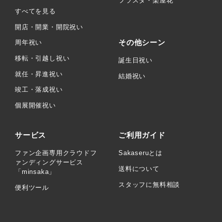
フラスタ・楽屋花
すべてを見る
開店・開業・開院祝い
その他シーン
周年祝い
移転・引越し祝い
誕生日祝い
就任・昇進祝い
結婚祝い
竣工・落成祝い
個展開催祝い
サービス
ご利用ガイド
ファン企画専用クラウドフ
Sakaseruとは
ァンディングサービス
送料について
「minsaka」
スタッフに無料相談
便利ツール