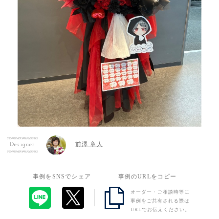
前澤 章人
Designer
事例をSNSでシェア
事例のURLをコピー
オーダー・ご相談時等に
事例をご共有される際は
URLでお伝えください。