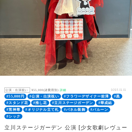
公演・出演祝い
¥55,000(諸費用別)
詳細
2025.12.12
#55,000円
#公演・出演祝い
#フラワーデザイナー前澤
#黒
#スタンド花
#推し花
#立川ステージガーデン
#華成結
#荒神尊
#オリジナル立て札
#パネル装飾
#バルーン
#シック
立川ステージガーデン 公演 [少女歌劇レヴュー