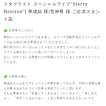
スタァライト スペシャルライブ"Starry
Horizon"] 華成結 様/荒神尊 様 ご出演スタン
ド花
お客様のこだわり
尊様のイメージカラーである赤と、ロマーナ演劇学校のイメージカラ
ーである黒の2色を希望させていただきました。
脚の部分のリボンはふわっとさせたり大きなリボン結びをしないとこ
でクール感を出したいと思いオーダーいたしました。
また、白のリボンは尊様だけが制服につけているジャボをイメージし
ています。
お客様の想い
華成結さんはまだデビューから年数が経っておらず、1000人規模を超
える舞台はおろかライブ自体も初めてだったと思います。
そんな華成さんに「応援している人はここにいるよ！」「楽しみだ
よ！」「見守ってるからね！」と言う気持ちを伝えたかったです。