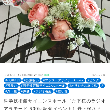
公演祝い
¥5,000(総額 ¥7,035)
詳細
2019.04.21
#-5,000円
#公演祝い
#フラワーデザイナーOhata
#ピンク
#可愛い
#科学技術館サイエンスホール
#オリジナル立て札
#
#丹下桜
#声優
#ラジオ番組
#推し花
科学技術館サイエンスホール［丹下桜のラジオ
アラモード 500回記念イベント］丹下桜さま