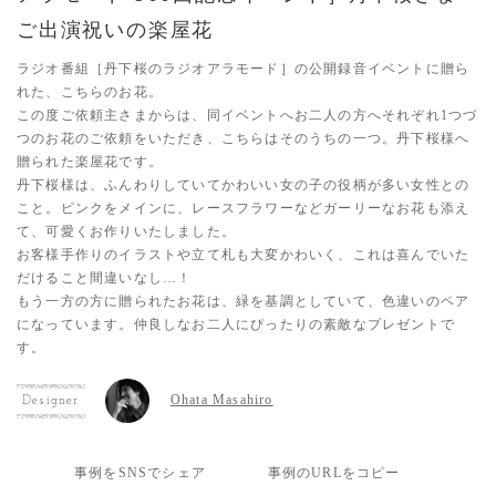
ご出演祝いの楽屋花
ラジオ番組［丹下桜のラジオアラモード］の公開録音イベントに贈ら
れた、こちらのお花。
この度ご依頼主さまからは、同イベントへお二人の方へそれぞれ1つづ
つのお花のご依頼をいただき、こちらはそのうちの一つ。丹下桜様へ
贈られた楽屋花です。
丹下桜様は、ふんわりしていてかわいい女の子の役柄が多い女性との
こと。ピンクをメインに、レースフラワーなどガーリーなお花も添え
て、可愛くお作りいたしました。
お客様手作りのイラストや立て札も大変かわいく、これは喜んでいた
だけること間違いなし…！
もう一方の方に贈られたお花は、緑を基調としていて、色違いのペア
になっています。仲良しなお二人にぴったりの素敵なプレゼントで
す。
Ohata Masahiro
Designer
事例をSNSでシェア
事例のURLをコピー