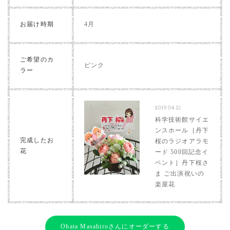
お届け時期
4月
ご希望のカ
ピンク
ラー
2019.04.21
科学技術館サイエ
ンスホール［丹下
完成したお
桜のラジオアラモ
花
ード 500回記念イ
ベント］丹下桜さ
ま ご出演祝いの
楽屋花
Ohata Masahiroさんにオーダーする