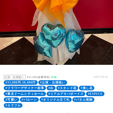
公演・出演祝い
¥35,000(諸費用別)
詳細
2025.04.06
#35,000円-50,000円
#公演・出演祝い
#フラワーデザイナー前澤
#白
#スタンド花
#推し花
#東京ドームシティホール
#リアルアキバボーイズ
#ESPICE
#可愛い
#バルーン
#オリジナル立て札
#パネル装飾
#カラフル