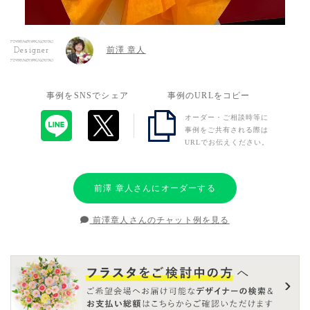
前澤 章人
Designer
事例をSNSでシェア
事例のURLをコピー
オーダー・ご相談時等に
事例をご共有される際は
URLでお伝えください。
前澤 章人さんにオーダーする
前澤章人さんのチャット例を見る