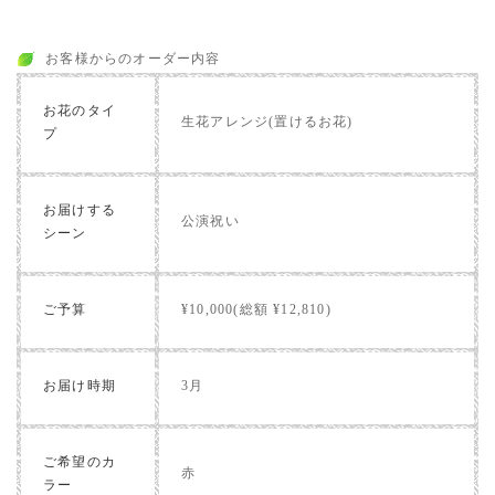
お客様からのオーダー内容
お花のタイ
生花アレンジ(置けるお花)
プ
お届けする
公演祝い
シーン
ご予算
¥10,000(総額 ¥12,810)
お届け時期
3月
ご希望のカ
赤
ラー