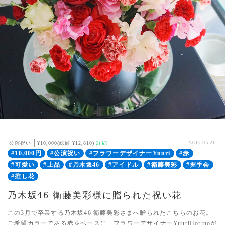
公演祝い
¥10,000(総額 ¥12,810)
詳細
2019.03.21
#10,000円
#公演祝い
#フラワーデザイナーYuuri
#赤
#可愛い
#上品
#乃木坂46
#アイドル
#衛藤美彩
#握手会
#推し花
乃木坂46 衛藤美彩様に贈られた祝い花
この3月で卒業する乃木坂46 衛藤美彩さまへ贈られたこちらのお花。
ご希望カラーである赤をベースに、フラワーデザイナーYuuriHorinoが