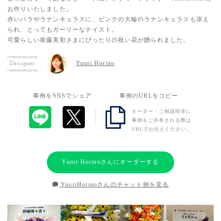
お作りいたしました。
赤いバラやラナンキュラスに、ピンクの大輪のラナンキュラスも添え
られ、とってもガーリーなテイスト。
可愛らしい衛藤美彩さまにぴったりの祝い花が贈られました。
Yuuri Horino
Designer
事例をSNSでシェア
事例のURLをコピー
オーダー・ご相談時等に
事例をご共有される際は
URLでお伝えください。
Yuuri Horinoさんにオーダーする
YuuriHorinoさんのチャット例を見る