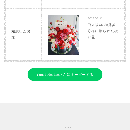
2019.03.21
乃木坂46 衛藤美
彩様に贈られた祝
完成したお
い花
花
Yuuri Horinoさんにオーダーする
Flowers