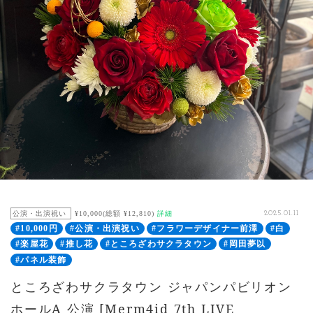
公演・出演祝い
¥10,000(総額 ¥12,810)
詳細
2025.01.11
#10,000円
#公演・出演祝い
#フラワーデザイナー前澤
#白
#楽屋花
#推し花
#ところざわサクラタウン
#岡田夢以
#パネル装飾
ところざわサクラタウン ジャパンパビリオン
ホールA 公演 [Merm4id 7th LIVE