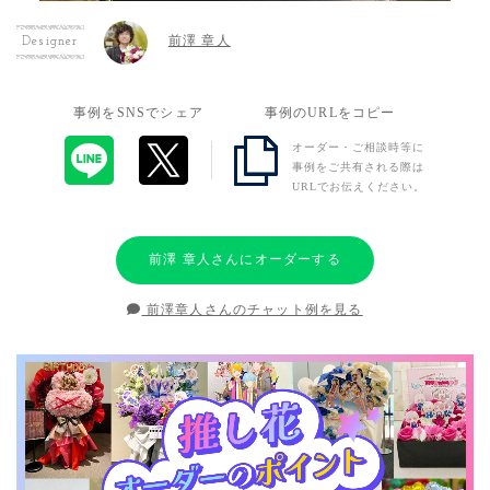
前澤 章人
Designer
事例をSNSでシェア
事例のURLをコピー
オーダー・ご相談時等に
事例をご共有される際は
URLでお伝えください。
前澤 章人さんにオーダーする
前澤章人さんのチャット例を見る