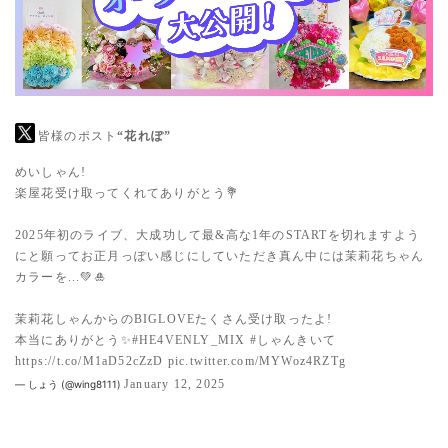
皆様のポスト
“花れぽ”
めいしゃん!
楽屋花受け取ってくれてありがとう💐
2025年初のライブ、大成功して最&高な1年のSTARTを切れますよう
にと願ってお正月っぽい感じにしていただき真ん中には茉莉花ちゃん
カラーを...💚🎍
茉莉花しゃんからのBIGLOVEたくさん受け取ったよ!
本当にありがとう✨
#HE4VENLY_MIX
#しゃんきいて
https://t.co/M1aD52cZzD
pic.twitter.com/MYWoz4RZTg
January 12, 2025
— しょう (@wing8111)