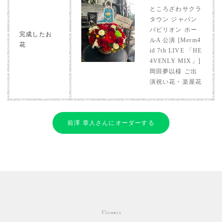
ところざわサクラ
タウン ジャパン
パビリオン ホー
完成したお
ルA 公演 [Merm4
花
id 7th LIVE 「HE
4VENLY MIX」]
岡田夢以様 ご出
演祝い花・楽屋花
前澤 章人さんにオーダーする
Flowers