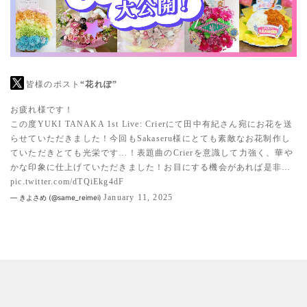
皆様のポスト
“花れぽ”
お疲れ様です！
この度YUKI TANAKA 1st Live: Crierにて田中有紀さん宛にお花を送
らせていただきました！今回もSakaseru様にとても素敵なお花制作し
ていただきとても光栄です…！表題曲のCrierを意識して力強く、華や
かな印象に仕上げていただきました！お目にする機会があれば是非…
pic.twitter.com/dTQiEkg4dF
January 11, 2025
— きよさめ (@same_reimei)