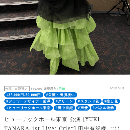
公演・出演祝い
¥50,000(諸費用別)
詳細
2025.01.11
#35,000円-50,000円
#公演・出演祝い
#フラワーデザイナー前澤
#グリーン
#スタンド花
#推し花
#ヒューリックホール東京
#田中有紀
#声優
#パネル装飾
ヒューリックホール東京 公演 [YUKI
TANAKA 1st Live: Crier] 田中有紀様 ご出