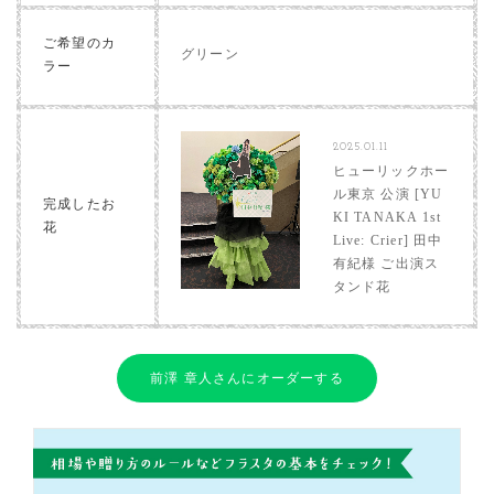
ご希望のカ
グリーン
ラー
2025.01.11
ヒューリックホー
ル東京 公演 [YU
完成したお
KI TANAKA 1st
花
Live: Crier] 田中
有紀様 ご出演ス
タンド花
前澤 章人さんにオーダーする