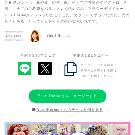
ご希望カラーは、紫や赤、紺色、白。そしてご希望のテイストは「和
風」。全てのご希望をバランスよく詰め込み、フラワーデザイナー
yuuriHorinoがアレンジいたしました。カラフルでポップなのに、品の
良さもある、とっても目を引く華やかな祝い花です。
Yuuri Horino
Designer
事例をSNSでシェア
事例のURLをコピー
オーダー・ご相談時等に
事例をご共有される際は
URLでお伝えください。
Yuuri Horinoさんにオーダーする
YuuriHorinoさんのチャット例を見る