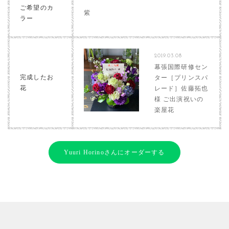
ご希望のカ
紫
ラー
2019.03.08
幕張国際研修セン
完成したお
ター［プリンスパ
花
レード］佐藤拓也
様 ご出演祝いの
楽屋花
Yuuri Horinoさんにオーダーする