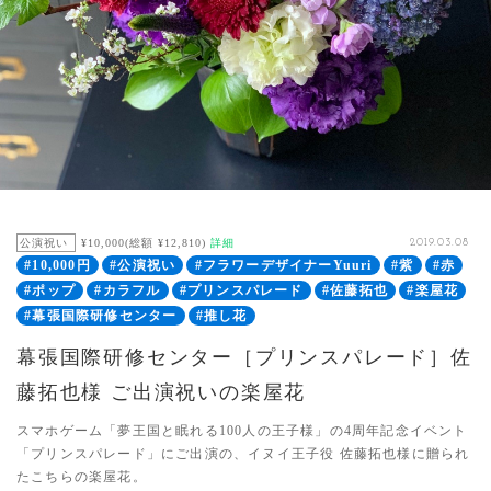
公演祝い
¥10,000(総額 ¥12,810)
詳細
2019.03.08
#10,000円
#公演祝い
#フラワーデザイナーYuuri
#紫
#赤
#ポップ
#カラフル
#プリンスパレード
#佐藤拓也
#楽屋花
#幕張国際研修センター
#推し花
幕張国際研修センター［プリンスパレード］佐
藤拓也様 ご出演祝いの楽屋花
スマホゲーム「夢王国と眠れる100人の王子様」の4周年記念イベント
「プリンスパレード」にご出演の、イヌイ王子役 佐藤拓也様に贈られ
たこちらの楽屋花。