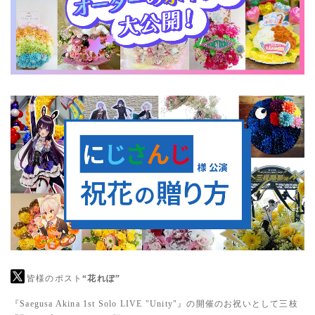
皆様のポスト
“花れぽ”
『Saegusa Akina 1st Solo LIVE "Unity"』の開催のお祝いとして三枝