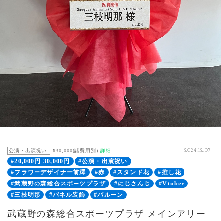
公演・出演祝い
¥30,000(諸費用別)
詳細
2024.12.07
#20,000円-30,000円
#公演・出演祝い
#フラワーデザイナー前澤
#赤
#スタンド花
#推し花
#武蔵野の森総合スポーツプラザ
#にじさんじ
#Vtuber
#三枝明那
#パネル装飾
#バルーン
武蔵野の森総合スポーツプラザ メインアリー