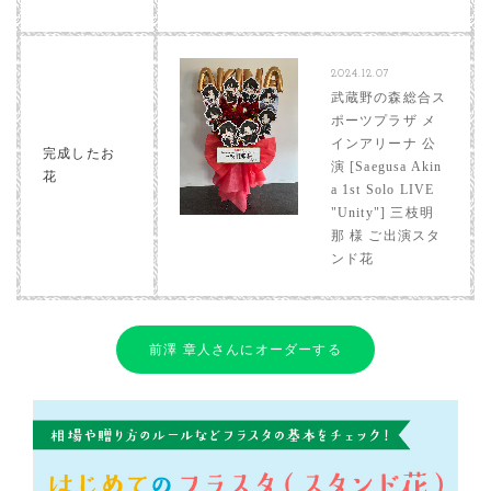
2024.12.07
武蔵野の森総合ス
ポーツプラザ メ
インアリーナ 公
完成したお
演 [Saegusa Akin
花
a 1st Solo LIVE
"Unity"] 三枝明
那 様 ご出演スタ
ンド花
前澤 章人さんにオーダーする