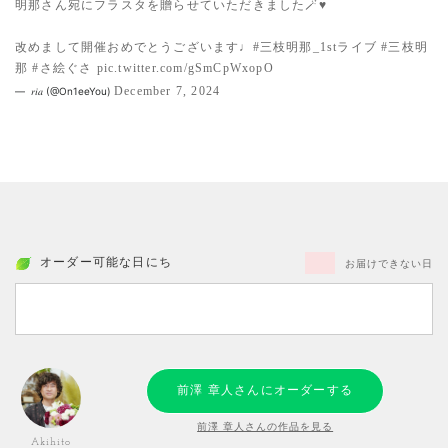
明那さん宛にフラスタを贈らせていただきました🪄♥️
改めまして開催おめでとうございます♩
#三枝明那_1stライブ
#三枝明
那
#さ絵ぐさ
pic.twitter.com/gSmCpWxopO
December 7, 2024
— ‎ 𝑟𝑖𝑎 (@On1eeYou)
オーダー可能な日にち
お届けできない日
前澤 章人さんにオーダーする
前澤 章人さんの作品を見る
Akihito