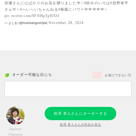
俳優さんに心ばかりのお花を贈りました🌹✨
#鉄火のいろは
#舘野将平
さん
🫶✨
#へいへいちゃんねる
#薔薇にパワー
🌹🌹🌹🌹🌹✨
pic.twitter.com/9FNHpTpHXO
November 28, 2024
— よしお (@Yoshiobtgnmfjok)
オーダー可能な日にち
お届けできない日
前澤 章人さんにオーダーする
前澤 章人さんの作品を見る
Akihito
Maesawa