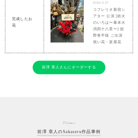
2024.11.27
コフレリオ新宿シ
アター 公演 [鉄火
完成したお
のいろは〜幕末火
花
消四十八景〜] 舘
野将平様 ご出演
祝い花・楽屋花
前澤 章人さんにオーダーする
Flowers
前澤 章人のSakaseru作品事例