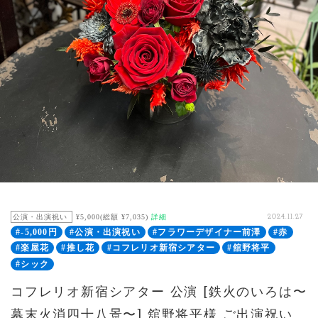
公演・出演祝い
¥5,000(総額 ¥7,035)
詳細
2024.11.27
#-5,000円
#公演・出演祝い
#フラワーデザイナー前澤
#赤
#楽屋花
#推し花
#コフレリオ新宿シアター
#舘野将平
#シック
コフレリオ新宿シアター 公演 [鉄火のいろは〜
幕末火消四十八景〜] 舘野将平様 ご出演祝い