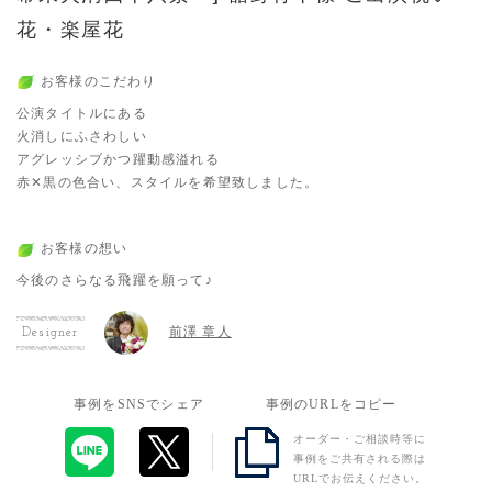
花・楽屋花
お客様のこだわり
公演タイトルにある
火消しにふさわしい
アグレッシブかつ躍動感溢れる
赤✕黒の色合い、スタイルを希望致しました。
お客様の想い
今後のさらなる飛躍を願って♪
前澤 章人
Designer
事例をSNSでシェア
事例のURLをコピー
オーダー・ご相談時等に
事例をご共有される際は
URLでお伝えください。