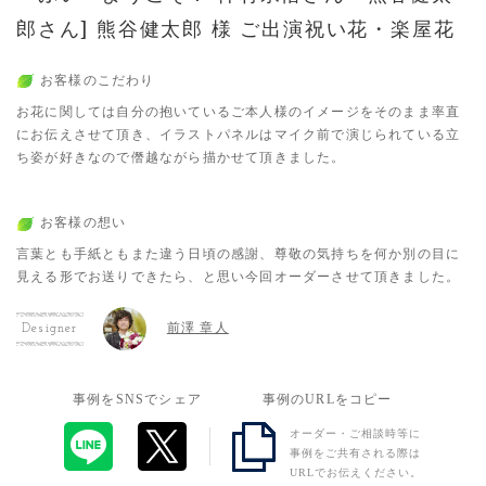
郎さん] 熊谷健太郎 様 ご出演祝い花・楽屋花
お客様のこだわり
お花に関しては自分の抱いているご本人様のイメージをそのまま率直
にお伝えさせて頂き、イラストパネルはマイク前で演じられている立
ち姿が好きなので僭越ながら描かせて頂きました。
お客様の想い
言葉とも手紙ともまた違う日頃の感謝、尊敬の気持ちを何か別の目に
見える形でお送りできたら、と思い今回オーダーさせて頂きました。
前澤 章人
Designer
事例をSNSでシェア
事例のURLをコピー
オーダー・ご相談時等に
事例をご共有される際は
URLでお伝えください。