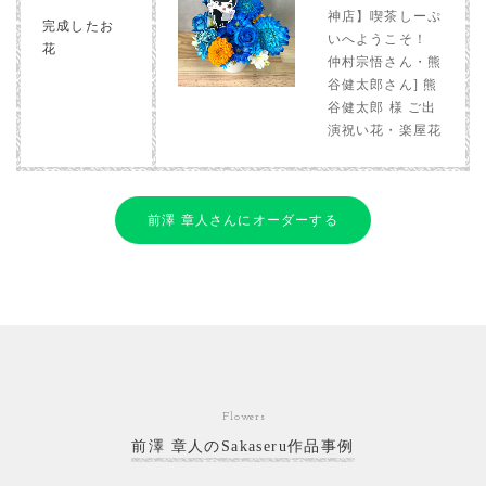
神店】喫茶しーぷ
完成したお
いへようこそ！
花
仲村宗悟さん・熊
谷健太郎さん] 熊
谷健太郎 様 ご出
演祝い花・楽屋花
前澤 章人さんにオーダーする
Flowers
前澤 章人のSakaseru作品事例