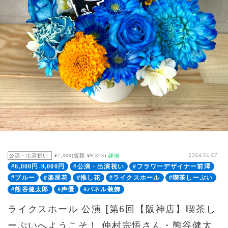
公演・出演祝い
¥7,000(総額 ¥9,345)
詳細
2024.06.07
#6,000円-9,000円
#公演・出演祝い
#フラワーデザイナー前澤
#ブルー
#楽屋花
#推し花
#ライクスホール
#喫茶しーぷい
#熊谷健太郎
#声優
#パネル装飾
ライクスホール 公演 [第6回【阪神店】喫茶し
ーぷいへようこそ！ 仲村宗悟さん・熊谷健太