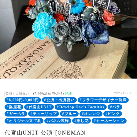
公演・出演祝い
¥7,000(総額 ¥9,345)
詳細
2023.12.20
#6,000円-9,000円
#公演・出演祝い
#フラワーデザイナー前澤
#楽屋花
#代官山UNIT
#Develop One's Faculties
#バラ
#ガーベラ
#チューリップ
#ブルー
#オレンジ
#ピンク
#オリジナル立て札
#パネル装飾
#推し花
#カーネーション
代官山UNIT 公演 [ONEMAN