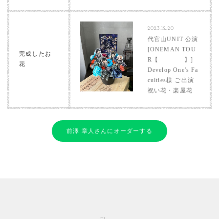
2023.12.20
代官山UNIT 公演
[ONEMAN TOU
完成したお
R【 】]
花
Develop One's Fa
culties様 ご出演
祝い花・楽屋花
前澤 章人さんにオーダーする