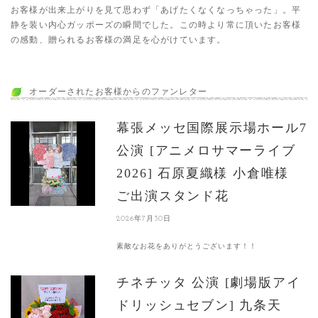
お客様が出来上がりを見て思わず「あげたくなくなっちゃった」。平
静を装い内心ガッポーズの瞬間でした。この時より常に頂いたお客様
の感動、贈られるお客様の満足を心がけています。
オーダーされたお客様からのファンレター
幕張メッセ国際展示場ホール7
公演 [アニメロサマーライブ
2026] 石原夏織様 小倉唯様
ご出演スタンド花
2026年7月30日
素敵なお花をありがとうございます！！
チネチッタ 公演 [劇場版アイ
ドリッシュセブン] 九条天