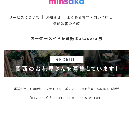
サービスについて
｜
お知らせ
｜
よくある質問・問い合わせ
｜
機能改善の依頼
オーダーメイド花通販 Sakaseru
select_window
運営会社
利用規約
プライバシーポリシー
特定商取引法に関する記述
Copyright © Sakaseru Inc. All rights reserverd.