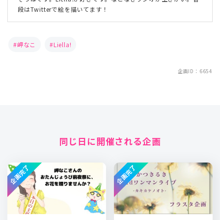
段はTwitterで絵を描いてます！
岬なこ
Liella!
企画ID：6654
同じ日に開催される企画
企画完了
企画完了