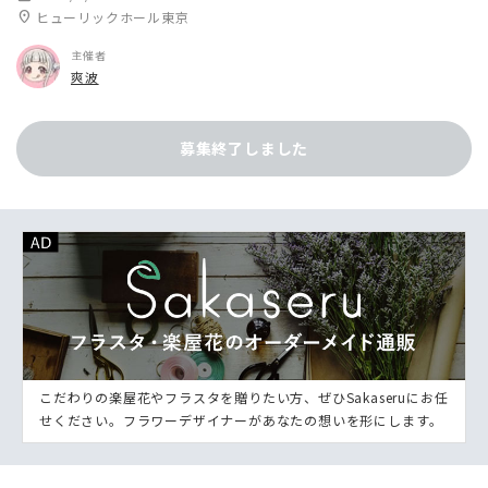
location_on
ヒューリックホール東京
主催者
爽波
募集終了しました
こだわりの楽屋花やフラスタを贈りたい方、ぜひSakaseruにお任
せください。フラワーデザイナーがあなたの想いを形にします。