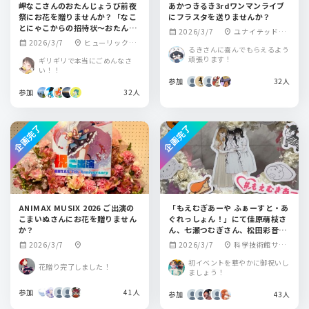
岬なこさんのおたんじょうび前夜
あかつきるき3rdワンマンライブ
祭にお花を贈りませんか？「なこ
にフラスタを送りませんか？
とにゃこからの招待状〜おたんじ
2026/3/7
ユナイテッド・
calendar_month
location_on
ょうび前夜祭〜 2026 spring」
2026/3/7
ヒューリックホ
calendar_month
location_on
シネマ アクアシテ
るきさんに喜んでもらえるよう
ール東京
ィお台場
頑張ります！
ギリギリで本当にごめんなさ
い！！
参加
32人
参加
32人
企画完了
企画完了
ANIMAX MUSIX 2026 ご出演の
「もえむぎあーや ふぁーすと・あ
こまいぬさんにお花を贈りません
ぐれっしょん！」にて佳原萌枝さ
か？
ん、七瀬つむぎさん、松田彩音さ
んへフラワースタンドを贈りませ
2026/3/7
2026/3/7
科学技術館サイ
calendar_month
location_on
calendar_month
location_on
んか？
エンスホール
初イベントを華やかに御祝いし
花贈り完了しました！
ましょう！
参加
41人
参加
43人