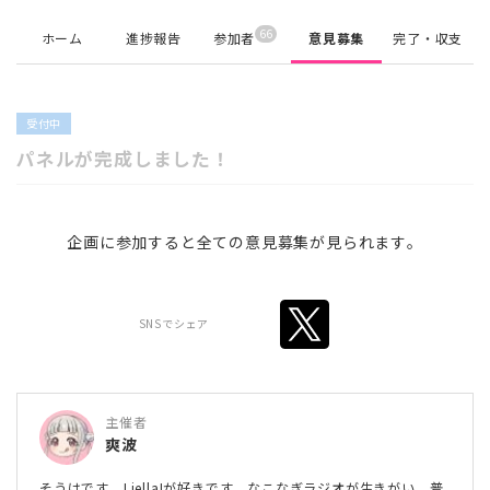
66
ホーム
進捗報告
参加者
意見募集
完了・収支
受付中
パネルが完成しました！
企画に参加すると全ての意見募集が見られます。
SNSでシェア
主催者
爽波
そうはです。Liella!が好きです。なこなぎラジオが生きがい。普