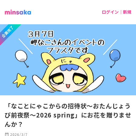
ログイン｜新規
企画完了
「なことにゃこからの招待状～おたんじょう
び前夜祭～2026 spring」にお花を贈りませ
んか？
calendar_month
2026/3/7