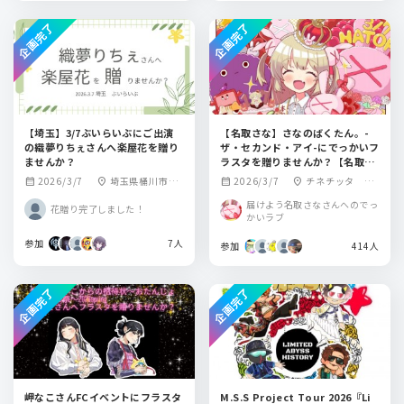
企画完了
企画完了
【埼玉】3/7ぶいらいぶにご出演
【名取さな】さなのばくたん。-
の織夢りちぇさんへ楽屋花を贈り
ザ・セカンド・アイ-にでっかいフ
ませんか？
ラスタを贈りませんか？【名取爆
誕】
2026/3/7
埼玉県桶川市寿
2026/3/7
チネチッタ LA
calendar_month
location_on
calendar_month
location_on
2-4-3テスコビル2F
CITTADELLA
届けよう名取さなさんへのでっ
花贈り完了しました！
LEAF STORE
かいラブ
参加
7人
参加
414人
企画完了
企画完了
岬なこさんFCイベントにフラスタ
M.S.S Project Tour 2026『Li