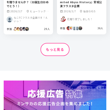
を贈りませんか？（お誕生日おめ
mited Abyss History』宮城公
でとう！）
演フラスタ企画
2026/3/7
ヒューリックホ
2026/3/7
仙台GIGS
calendar_month
location_on
calendar_month
location_on
ール東京
なこFCフラスタ企画です！え
花贈り完了しました！
いっ！
参加
36人
参加
29人
もっと見る