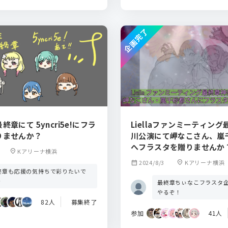
企画完了
章にて 5yncri5e!にフラ
Liellaファンミーティン
りませんか？
川公演にて岬なこさん、嵐
へフラスタを贈りませんか
location_on
Kアリーナ横浜
calendar_month
2024/8/3
location_on
Kアリーナ横浜
終章も応援の気持ちで彩りたいで
✨
最終章ちぃなこフラスタ
やるぞ！
82人
募集終了
参加
41人