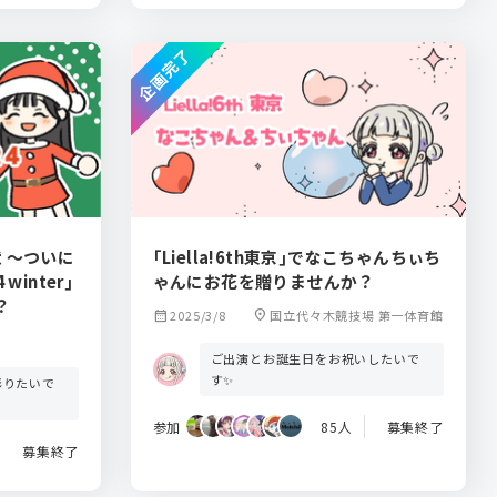
企画完了
 ～ついに
｢Liella!6th東京｣でなこちゃんちぃち
inter｣
ゃんにお花を贈りませんか？
？
calendar_month
2025/3/8
location_on
国立代々木競技場 第一体育館
ご出演とお誕生日をお祝いしたいで
す✨
彩りたいで
参加
85人
募集終了
募集終了