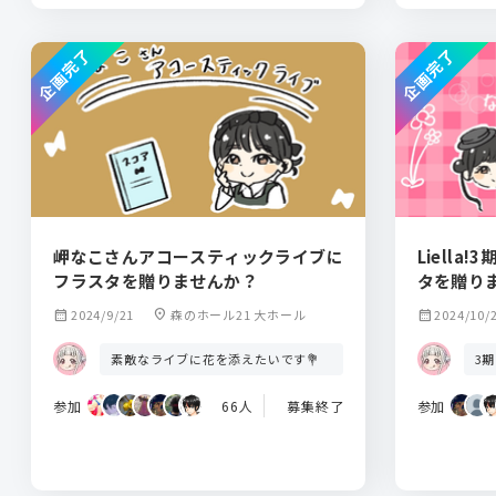
企画完了
企画完了
岬なこさんアコースティックライブに
Liella
フラスタを贈りませんか？
タを贈り
calendar_month
2024/9/21
location_on
森のホール21 大ホール
calendar_month
2024/10/
素敵なライブに花を添えたいです💐
3
参加
66人
募集終了
参加