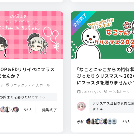
企画完了
!3期OP＆EDリリイベにフラス
｢なことにゃこからの招待状
ませんか？
ぴったりクリスマス～ 2024 w
にフラスタを贈りませんか
28
location_on
ソニックシティ 大ホール
calendar_month
2024/12/25
location_on
一ツ橋ホール
期の始まりを彩りたいです！✨
クリスマス当日を素敵に
す！🎄
56人
募集終了
参加
68人