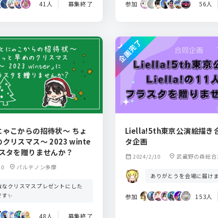
41人
募集終了
参加
56人
企画完了
にゃこからの招待状〜 ちょ
Liella!5th東京公演絵描
リスマス〜 2023 winte
タ企画
ラスタを贈りませんか？
calendar_month
2024/2/10
location_on
武蔵野の森総合
ザ
20
location_on
パルテノン多摩
ありがとうを会場に届け
敵なクリスマスプレゼントにした
です✨
参加
153人
48人
募集終了