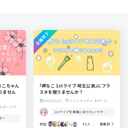
企画完了
でなこちゃん
｢岬なこ 1stライブ 埼玉公演｣にフラ
りません
スタを贈りませんか？
calendar_month
2023/11/11
location_on
ソニックシティ 大ホール
スポーツプラ
1stライブを素敵に彩りたいです✨
す！
参加
65人
募集終了