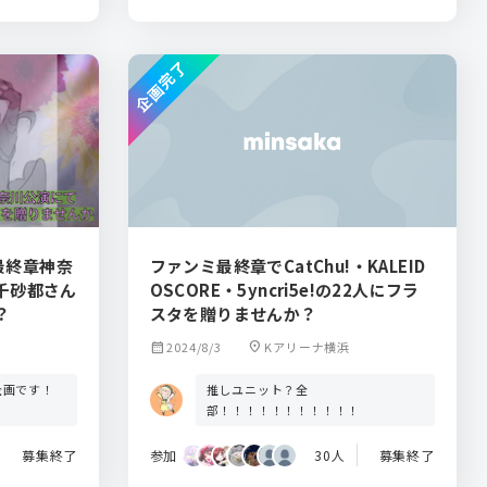
企画完了
グ最終章神奈
ファンミ最終章でCatChu!・KALEID
千砂都さん
OSCORE・5yncri5e!の22人にフラ
？
スタを贈りませんか？
calendar_month
2024/8/3
location_on
Kアリーナ横浜
企画です！
推しユニット？全
部！！！！！！！！！！！
募集終了
参加
30人
募集終了