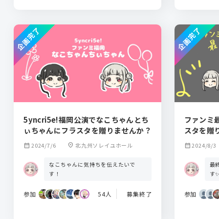
企画完了
企画完了
5yncri5e!福岡公演でなこちゃんとち
ファンミ最終
ぃちゃんにフラスタを贈りませんか？
スタを贈
calendar_month
2024/7/6
location_on
北九州ソレイユホール
calendar_month
2024/8/3
なこちゃんに気持ちを伝えたいで
最
す！
す
参加
54人
募集終了
参加