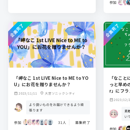
参加
企画完了
企画完了
「岬なこ 1st LIVE Nice to ME to YO
「なこと
U」にお花を贈りませんか？
っと早めのク
r」にフ
calendar_month
2023/11/11
location_on
大宮ソニックシティ
calendar_month
2023/12/
より良いものをお届けできるよう頑
張ります
素
い
参加
31人
募集終了
参加