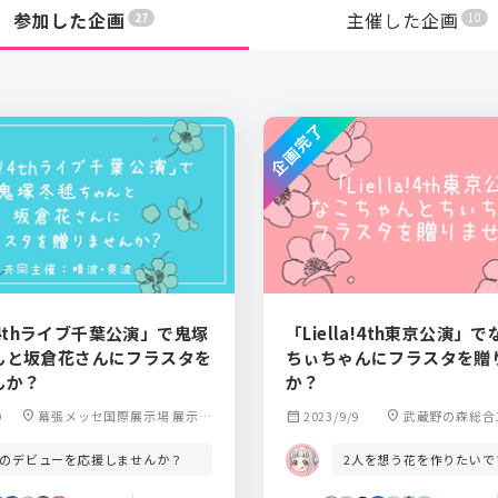
参加した企画
主催した企画
27
10
企画完了
a!4thライブ千葉公演」で鬼塚
「Liella!4th東京公演」
んと坂倉花さんにフラスタを
ちぃちゃんにフラスタを贈
んか？
か？
9
location_on
幕張メッセ国際展示場 展示ホ
calendar_month
2023/9/9
location_on
武蔵野の森総合
ール
ザ メインアリーナ
人のデビューを応援しませんか？
2人を想う花を作りたいで