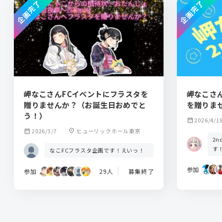
企画完了
企画完了
岬なこさんFCイベントにフラスタを
岬なこさ
贈りませんか？（お誕生日おめでと
を贈りま
う！）
calendar_month
2026/4/1
calendar_month
2026/3/7
location_on
ヒューリックホール東京
2
す
なこFCフラスタ企画です！えいっ！
参加
参加
29人
募集終了