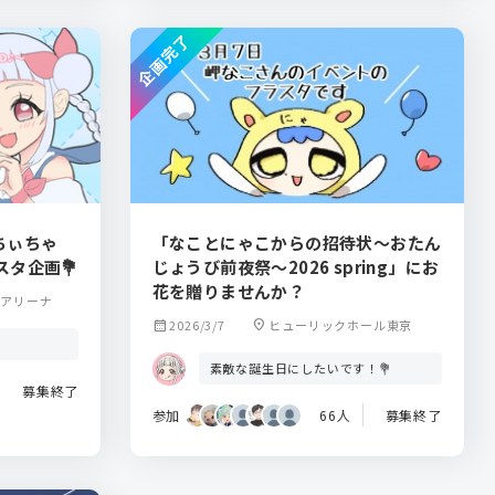
企画完了
てちぃちゃ
「なことにゃこからの招待状～おたん
タ企画💐
じょうび前夜祭～2026 spring」にお
花を贈りませんか？
浜アリーナ
calendar_month
2026/3/7
location_on
ヒューリックホール東京
素敵な誕生日にしたいです！💐
募集終了
参加
66人
募集終了