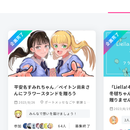
企画完了
企画完了
平安名すみれちゃん／ペイトン尚未さ
「Liell
んにフラワースタンドを贈ろう
冬毬ちゃ
贈りませ
calendar_month
2023/8/26
location_on
ポートメッセなごや 新第１展
示館
calendar_month
2023/8/1
みんなで想いを届けましょう！
2
参加
64人
募集終了