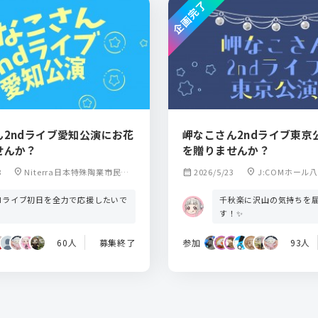
企画完了
ん2ndライブ愛知公演にお花
岬なこさん2ndライブ東京
せんか？
を贈りませんか？
8
location_on
Niterra日本特殊陶業市民会
calendar_month
2026/5/23
location_on
J:COMホール
館ビレッジホール
ndライブ初日を全力で応援したいで
千秋楽に沢山の気持ちを
！
す！✨
60人
募集終了
参加
93人