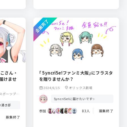
企画完了
 なこさん・
｢ 5yncri5e!ファンミ大阪｣にフラスタ
を届けませ
を贈りませんか？
calendar_month
2024/6/15
location_on
オリックス劇場
スポーツプラ
5yncri5e!に届けたいです✨
ドカ湧き部
参加
83人
募集終了
募集終了