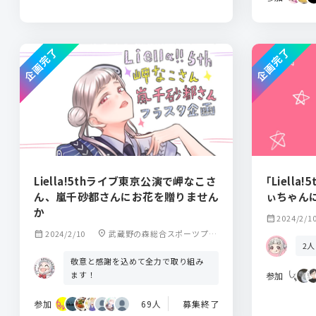
企画完了
企画完了
Liella!5thライブ東京公演で岬なこさ
｢Liell
ん、嵐千砂都さんにお花を贈りません
ぃちゃん
か
calendar_month
2024/2/1
calendar_month
2024/2/10
location_on
武蔵野の森総合スポーツプラ
2
ザ
敬意と感謝を込めて全力で取り組み
ます！
参加
参加
69人
募集終了