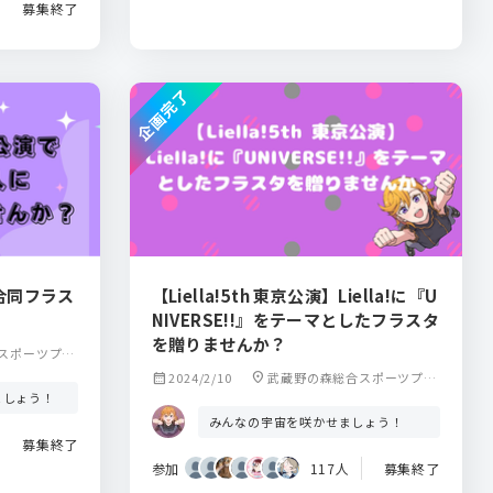
募集終了
企画完了
き合同フラス
【Liella!5th 東京公演】Liella!に『U
NIVERSE!!』をテーマとしたフラスタ
を贈りませんか？
スポーツプラ
calendar_month
2024/2/10
location_on
武蔵野の森総合スポーツプラ
ましょう！
ザ
みんなの宇宙を咲かせましょう！
募集終了
参加
117人
募集終了