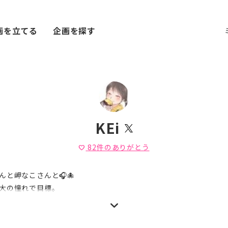
画を立てる
企画を探す
KEi
82
件のありがとう
favorite
んと岬なこさんと🎧🐙
大の憧れで目標。