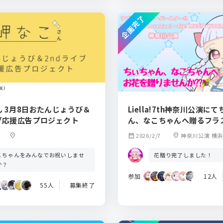
企画完了
 3月8日おたんじょうび＆
Liella!7th神奈川公演に
イブ応援広告プロジェクト
ん、なこちゃんへ贈るフラス
location_on
calendar_month
2026/2/7
location_on
神奈川公演 横
こちゃんをみんなでお祝いしませ
花贈り完了しました！
か？
参加
12人
55人
募集終了