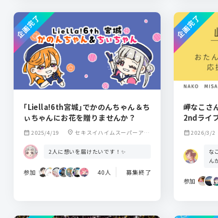
企画完了
企画完了
｢Liella!6th宮城｣でかのんちゃん＆ち
岬なこさん
ぃちゃんにお花を贈りませんか？
2ndラ
calendar_month
2025/4/19
location_on
セキスイハイムスーパーアリ
calendar_month
2026/3/2
ーナ
な
2人に想いを届けたいです！✨
ん
参加
40人
募集終了
参加