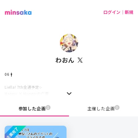
ログイン｜新規
わおん
06 🚹
Liella! 7th全通予定✨
Happy × Hungryの亡霊
1
0
参加した企画
主催した企画
企画完了