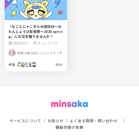
「なことにゃこからの招待状～お
たんじょうび前夜祭～2026 sprin
g」にお花を贈りませんか？
2026/3/7
ヒューリックホ
calendar_month
location_on
ール東京
素敵な誕生日にしたいです！💐
参加
66人
サービスについて
｜
お知らせ
｜
よくある質問・問い合わせ
｜
機能改善の依頼