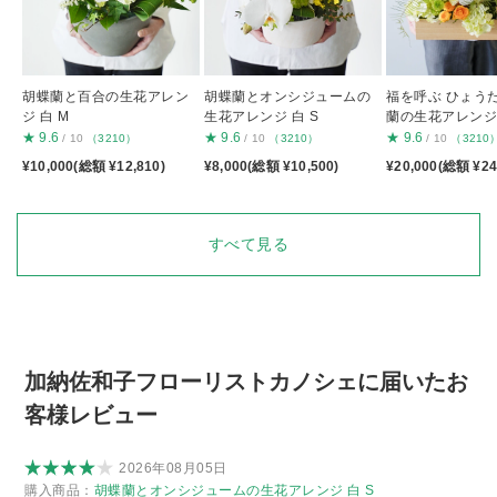
胡蝶蘭と百合の生花アレン
胡蝶蘭とオンシジュームの
福を呼ぶ ひょう
ジ 白 M
生花アレンジ 白 S
蘭の生花アレンジ
★
9.6
★
9.6
★
9.6
/ 10
（3210）
/ 10
（3210）
/ 10
（3210
¥10,000(総額 ¥12,810)
¥8,000(総額 ¥10,500)
¥20,000(総額 ¥24
すべて見る
加納佐和子フローリストカノシェに届いたお
客様レビュー
2026年08月05日
購入商品：
胡蝶蘭とオンシジュームの生花アレンジ 白 S