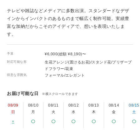
テレビや雑誌などメディアに多数出演。スタンダードなデザ
インからインパクトのあるものまで幅広く制作可能。実績豊
富な加納だからこそのアイディアで、想いを表現いたしま
す。
予算
¥6,000(総額 ¥8,190)〜
対応可能な形
生花アレンジ(置けるお花)/スタンド花/プリザーブ
ドフラワー/花束
得意な雰囲気
フォーマル/エレガント
お届け可能な日
※横スクロールできます
08/09
08/10
08/11
08/12
08/13
08/14
08/15
日
月
火
水
木
金
土
×