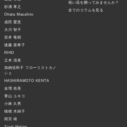
祝い花を贈ってみませんか？
杉浦 孝之
全てのコラムを見る
Ohata Masahiro
成田 愛恵
大川 智子
安井 竜樹
後藤 亜希子
RIHO
立本 清美
加納佐和子 フローリストカノ
シェ
HASHIRAMOTO KENTA
金増 佑美
青山 ユキコ
小林 久男
穂積 木綿子
雨宮 靖
Yuuri Horino