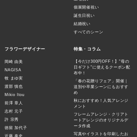
個展開催祝い
誕生日祝い
結婚祝い
すべてのシーン
フラワーデザイナー
特集・コラム
【今だけ300円OFF！】"母の
岡崎 由美
日ギフト"に使えるクーポン配
NAGISA
布中！
牧 まゆ実
「春の花贈りフェア」開催｜
渡部 慎也
送別や卒業シーンにもおすす
め
Mikio Itou
秋におすすめ！人気アレンジ
前澤 章人
メント
志村 元子
フレームアレンジ・クリアト
許 宗秀
ートアレンジのオリジナルデ
ータ作成
徳留 加代子
写真やイラストを印刷したお
近藤 泰史