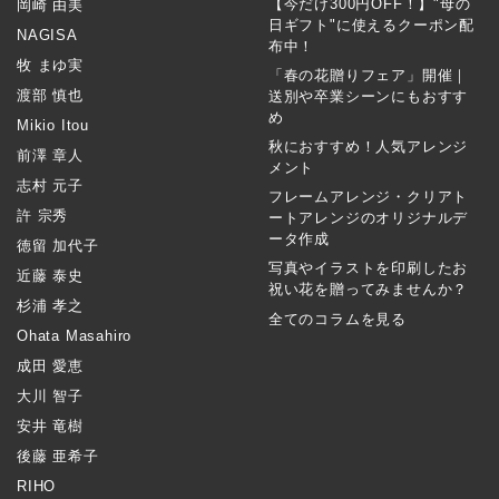
【今だけ300円OFF！】"母の
岡崎 由美
日ギフト"に使えるクーポン配
NAGISA
布中！
牧 まゆ実
「春の花贈りフェア」開催｜
渡部 慎也
送別や卒業シーンにもおすす
め
Mikio Itou
秋におすすめ！人気アレンジ
前澤 章人
メント
志村 元子
フレームアレンジ・クリアト
許 宗秀
ートアレンジのオリジナルデ
ータ作成
徳留 加代子
写真やイラストを印刷したお
近藤 泰史
祝い花を贈ってみませんか？
杉浦 孝之
全てのコラムを見る
Ohata Masahiro
成田 愛恵
大川 智子
安井 竜樹
後藤 亜希子
RIHO