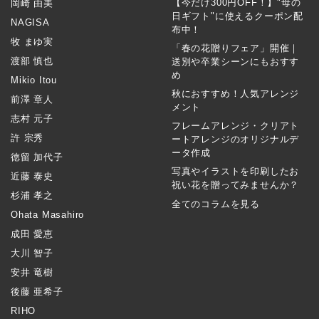
【今だけ300円OFF！】"母の
岡崎 由美
日ギフト"に使えるクーポン配
NAGISA
布中！
牧 まゆ実
「春の花贈りフェア」開催｜
渡部 慎也
送別や卒業シーンにもおすす
め
Mikio Itou
秋におすすめ！人気アレンジ
前澤 章人
メント
志村 元子
フレームアレンジ・クリアト
許 宗秀
ートアレンジのオリジナルデ
ータ作成
徳留 加代子
写真やイラストを印刷したお
近藤 泰史
祝い花を贈ってみませんか？
杉浦 孝之
全てのコラムを見る
Ohata Masahiro
成田 愛恵
大川 智子
安井 竜樹
後藤 亜希子
RIHO