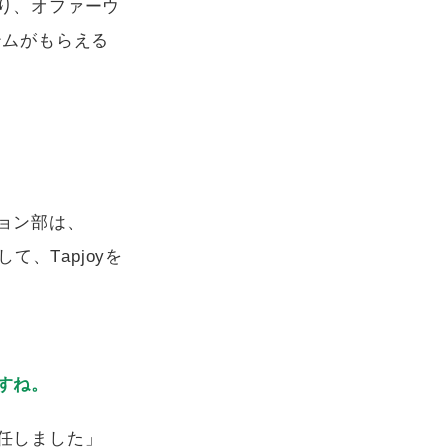
り、オファーウ
テムがもらえる
ョン部は、
、Tapjoyを
すね。
任しました」