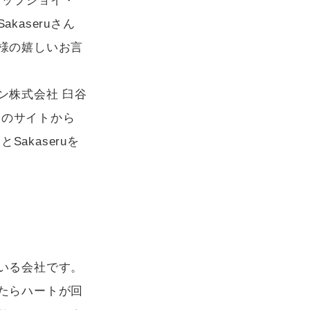
タップジョイ・
aseruさん
様の嬉しいお言
ン株式会社 臼谷
このサイトから
akaseruを
いる会社です。
たらハートが回