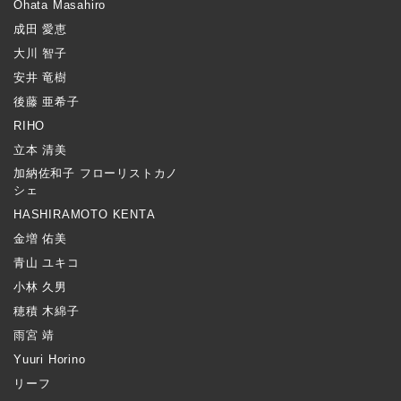
Ohata Masahiro
成田 愛恵
大川 智子
安井 竜樹
後藤 亜希子
RIHO
立本 清美
加納佐和子 フローリストカノ
シェ
HASHIRAMOTO KENTA
金増 佑美
青山 ユキコ
小林 久男
穂積 木綿子
雨宮 靖
Yuuri Horino
リーフ