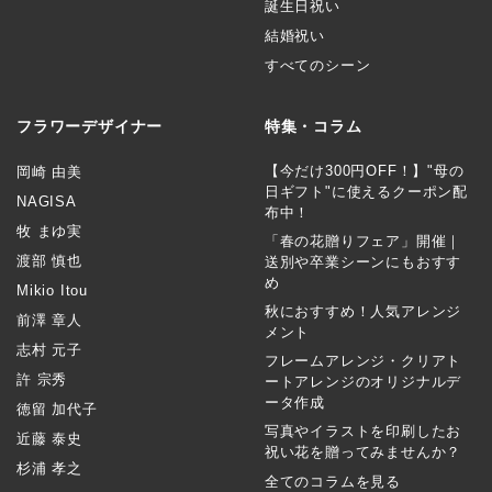
誕生日祝い
結婚祝い
すべてのシーン
フラワーデザイナー
特集・コラム
【今だけ300円OFF！】"母の
岡崎 由美
日ギフト"に使えるクーポン配
NAGISA
布中！
牧 まゆ実
「春の花贈りフェア」開催｜
渡部 慎也
送別や卒業シーンにもおすす
め
Mikio Itou
秋におすすめ！人気アレンジ
前澤 章人
メント
志村 元子
フレームアレンジ・クリアト
許 宗秀
ートアレンジのオリジナルデ
ータ作成
徳留 加代子
写真やイラストを印刷したお
近藤 泰史
祝い花を贈ってみませんか？
杉浦 孝之
全てのコラムを見る