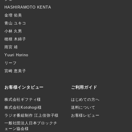
HASHIRAMOTO KENTA
金増 佑美
青山 ユキコ
小林 久男
穂積 木綿子
雨宮 靖
Yuuri Horino
リーフ
宮崎 恵美子
お客様インタビュー
ご利用ガイド
株式会社ギフティ様
はじめての方へ
株式会社Kotohogi様
送料について
ラジオ番組制作 江上佳弥子様
お客様レビュー
一般社団法人日本ブロックチ
ェーン協会様