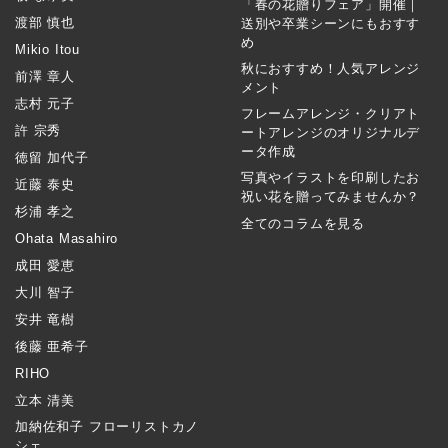
「春の花贈りフェア」開催｜
渡部 慎也
送別や卒業シーンにもおすす
め
Mikio Itou
秋におすすめ！人気アレンジ
前澤 章人
メント
志村 元子
フレームアレンジ・クリアト
許 宗秀
ートアレンジのオリジナルデ
ータ作成
徳留 加代子
写真やイラストを印刷したお
近藤 泰史
祝い花を贈ってみませんか？
杉浦 孝之
全てのコラムを見る
Ohata Masahiro
成田 愛恵
大川 智子
安井 竜樹
後藤 亜希子
RIHO
立本 清美
加納佐和子 フローリストカノ
シェ