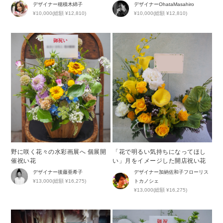
かなブルーが印象的な周年祝い花
デザイナー
穂積木綿子
デザイナー
OhataMasahiro
¥10,000(総額 ¥12,810)
¥10,000(総額 ¥12,810)
野に咲く花々の水彩画展へ 個展開
「花で明るい気持ちになってほし
催祝い花
い」月をイメージした開店祝い花
デザイナー
後藤亜希子
デザイナー
加納佐和子フローリス
¥13,000(総額 ¥16,275)
トカノシェ
¥13,000(総額 ¥16,275)