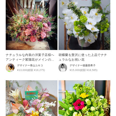
ナチュラルな内装の洋菓子店様へ
胡蝶蘭を贅沢に使った上品でナチ
アンティーク紫陽花がメインの開
ュラルなお祝い花
店祝い花
デザイナー
青山ユキコ
デザイナー
後藤亜希子
¥13,000(総額 ¥16,275)
¥15,000(総額 ¥18,585)