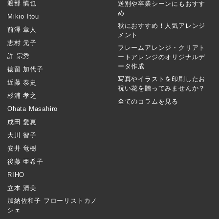
渡部 慎也
送別や卒業シーンにもおすす
め
Mikio Itou
秋におすすめ！人気アレンジ
前澤 章人
メント
志村 元子
フレームアレンジ・クリアト
許 宗秀
ートアレンジのオリジナルデ
ータ作成
徳留 加代子
写真やイラストを印刷したお
近藤 泰史
祝い花を贈ってみませんか？
杉浦 孝之
全てのコラムを見る
Ohata Masahiro
成田 愛恵
大川 智子
安井 竜樹
後藤 亜希子
RIHO
立本 清美
加納佐和子 フローリストカノ
シェ