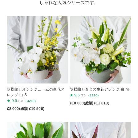
しゃれな人気シリーズです。
胡蝶蘭とオンシジュームの生花ア
胡蝶蘭と百合の生花アレンジ 白 M
レンジ 白 S
★
9.6
/10
（3210）
★
9.6
/10
（3210）
¥10,000(総額 ¥12,810)
¥8,000(総額 ¥10,500)