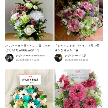
ハンバーガー屋さんの内装に合わ
「心からのおめでとう」上品で華
せて 飲食店様開店祝い花
やかな開店祝い花
デザイナー
OhataMasahiro
デザイナー
小林久男
¥5,000(総額 ¥7,035)
¥6,000(総額 ¥8,190)