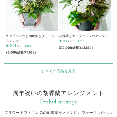
エアプランツが印象的なグリーン
胡蝶蘭とエアプランツのアレンジ
アレンジ
★
9.44
/10
（1815）
★
9.44
/10
（1815）
¥10,000(総額 ¥12,810)
¥5,000(総額 ¥7,035)
すべての商品を見る
周年祝いの胡蝶蘭アレンジメント
Orchid arrange
フラワーギフトに人気の胡蝶蘭をメインに。
フォーマルかつお