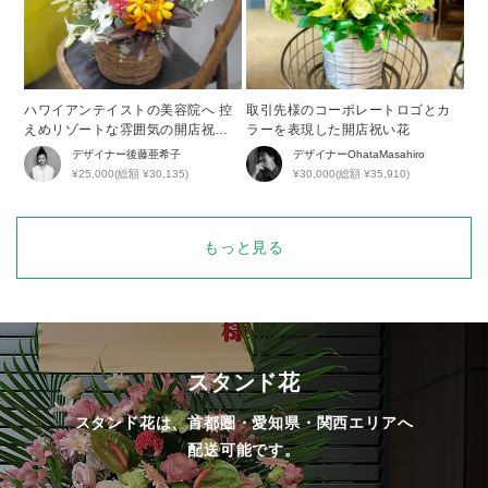
ハワイアンテイストの美容院へ 控
取引先様のコーポレートロゴとカ
えめリゾートな雰囲気の開店祝い
ラーを表現した開店祝い花
花
デザイナー
後藤亜希子
デザイナー
OhataMasahiro
¥25,000(総額 ¥30,135)
¥30,000(総額 ¥35,910)
もっと見る
スタンド花
スタンド花は、首都圏・愛知県・関西エリアへ
配送可能です。