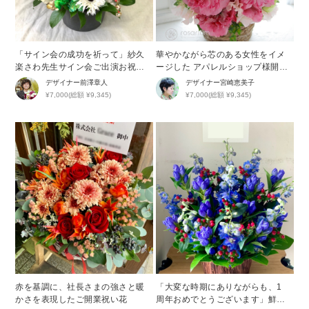
「サイン会の成功を祈って」紗久
華やかながら芯のある女性をイメ
楽さわ先生サイン会ご出演お祝い
ージした アパレルショップ様開店
花
祝い花
デザイナー
前澤章人
デザイナー
宮崎恵美子
¥7,000(総額 ¥9,345)
¥7,000(総額 ¥9,345)
赤を基調に、社長さまの強さと暖
「大変な時期にありながらも、1
かさを表現したご開業祝い花
周年おめでとうございます」鮮や