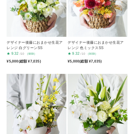
デザイナー後藤におまかせ生花ア
デザイナー後藤におまかせ生花ア
レンジ 白グリーンSS
レンジ 色ミックスSS
★
9.32
★
9.32
/10
（909）
/10
（909）
¥5,000(総額 ¥7,035)
¥5,000(総額 ¥7,035)