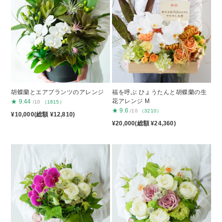
胡蝶蘭とエアプランツのアレンジ
福を呼ぶ ひょうたんと胡蝶蘭の生
花アレンジ M
★
9.44
/10
（1815）
★
9.6
/10
（3210）
¥10,000(総額 ¥12,810)
¥20,000(総額 ¥24,360)