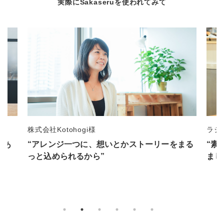
実際にSakaseruを使われてみて
株式会社Kotohogi様
ラジ
くあ
“アレンジ一つに、想いとかストーリーをまる
“素
っと込められるから”
まし