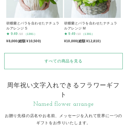
胡蝶蘭とバラを合わせたナチュラ
胡蝶蘭とバラを合わせたナチュラ
ルアレンジ S
ルアレンジ M
★
9.49
★
9.49
/10
（1391）
/10
（1391）
¥8,000(総額 ¥10,500)
¥10,000(総額 ¥12,810)
すべての商品を見る
周年祝い文字入れできるフラワーギフ
ト
Named flower arrange
お贈り先様の店名やお名前、メッセージを入れて
世界に一つの
ギフトをお作りいたします。