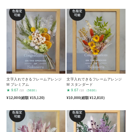
文字入れできるフレームアレンジ
文字入れできるフレームアレンジ
M プレミアム
M スタンダード
★
9.67
★
9.67
/10
（5630）
/10
（5630）
¥12,000(総額 ¥15,120)
¥10,000(総額 ¥12,810)