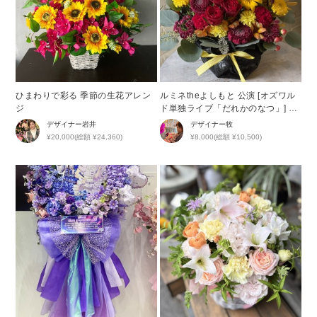
ひまわりで彩る 季節の生花アレン
ルミネtheよしもと 公演 [オズワル
ジ
ド単独ライブ「だれかのなつ」] オ
ズワルド ご出演祝い花・楽屋花
デザイナー
岩井
デザイナー
牧
¥20,000(総額 ¥24,360)
¥8,000(総額 ¥10,500)