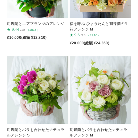
胡蝶蘭とエアプランツのアレンジ
福を呼ぶ ひょうたんと胡蝶蘭の生
花アレンジ M
★
9.44
/10
（1815）
★
9.6
/10
（3210）
¥10,000(総額 ¥12,810)
¥20,000(総額 ¥24,360)
胡蝶蘭とバラを合わせたナチュラ
胡蝶蘭とバラを合わせたナチュラ
ルアレンジ S
ルアレンジ M