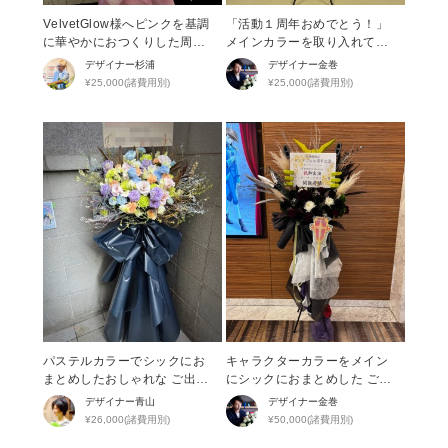
VelvetGlow様へピンクを基調
「活動１周年おめでとう！」
に華やかにおつくりした周年
メインカラーを取り入れて華
祝い花・スタンド花
やかにお作りしたご出演スタ
デザイナー
杉浦
デザイナー
金巻
ンド花
¥25,000(諸費用別)
¥25,000(諸費用別)
パステルカラーでシックにお
キャラクターカラーをメイン
まとめしたおしゃれな ご出演
にシックにおまとめした ご出
スタンド花
演スタンド花
デザイナー
青山
デザイナー
金巻
¥26,000(諸費用別)
¥50,000(諸費用別)