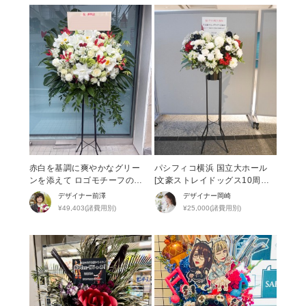
赤白を基調に爽やかなグリー
パシフィコ横浜 国立大ホール
ンを添えて ロゴモチーフのハ
[文豪ストレイドッグス10周年
ートが隠れた開店祝い花
記念] 周年祝い花・スタンド花
デザイナー
前澤
デザイナー
岡崎
¥49,403(諸費用別)
¥25,000(諸費用別)