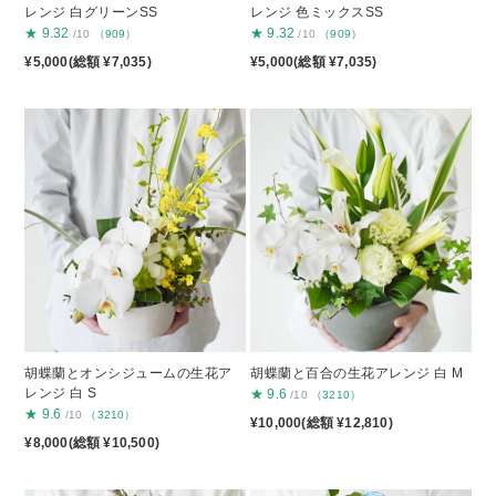
レンジ 白グリーンSS
レンジ 色ミックスSS
★
9.32
★
9.32
/10
（909）
/10
（909）
¥5,000(総額 ¥7,035)
¥5,000(総額 ¥7,035)
胡蝶蘭とオンシジュームの生花ア
胡蝶蘭と百合の生花アレンジ 白 M
レンジ 白 S
★
9.6
/10
（3210）
★
9.6
/10
（3210）
¥10,000(総額 ¥12,810)
¥8,000(総額 ¥10,500)