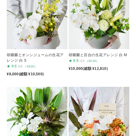
胡蝶蘭とオンシジュームの生花ア
胡蝶蘭と百合の生花アレンジ 白 M
レンジ 白 S
★
9.6
/10
（3210）
★
9.6
/10
（3210）
¥10,000(総額 ¥12,810)
¥8,000(総額 ¥10,500)