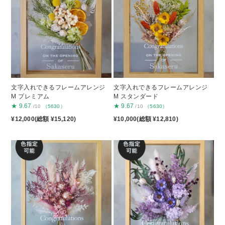
文字入れできるフレームアレンジ
文字入れできるフレームアレンジ
M プレミアム
M スタンダード
★
9.67
★
9.67
/10
（5630）
/10
（5630）
¥12,000(総額 ¥15,120)
¥10,000(総額 ¥12,810)