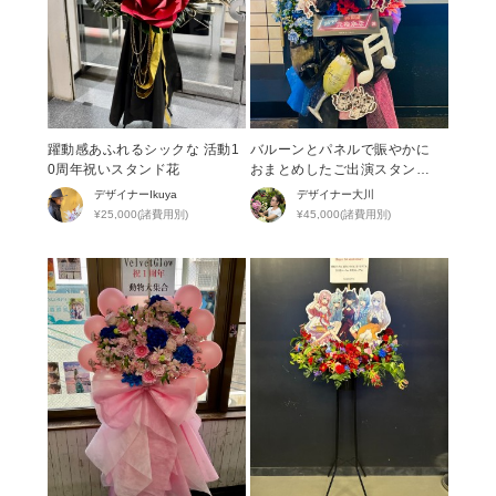
躍動感あふれるシックな 活動1
バルーンとパネルで賑やかに
0周年祝いスタンド花
おまとめしたご出演スタンド
花
デザイナー
Ikuya
デザイナー
大川
¥25,000(諸費用別)
¥45,000(諸費用別)