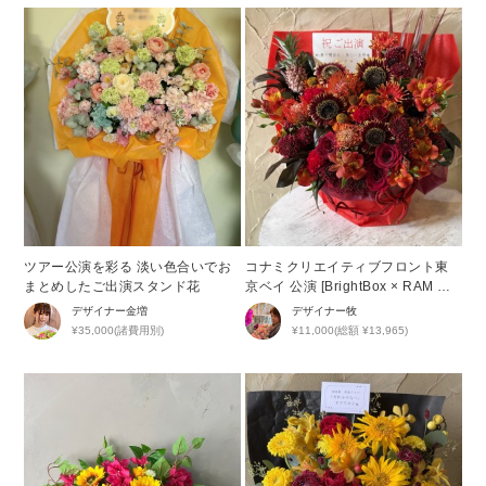
ツアー公演を彩る 淡い色合いでお
コナミクリエイティブフロント東
まとめしたご出演スタンド花
京ベイ 公演 [BrightBox × RAM RI
DER PREMIUM PARTY 2026 -Fi
デザイナー
金増
デザイナー
牧
RST STEP-] 長谷川里桃 様 ご出
¥35,000(諸費用別)
¥11,000(総額 ¥13,965)
演祝い花・楽屋花