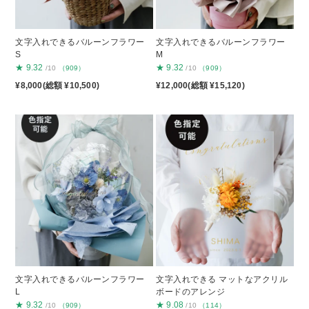
文字入れできるバルーンフラワー
文字入れできるバルーンフラワー
S
M
★
9.32
★
9.32
/10
（909）
/10
（909）
¥8,000(総額 ¥10,500)
¥12,000(総額 ¥15,120)
文字入れできるバルーンフラワー
文字入れできる マットなアクリル
L
ボードのアレンジ
★
9.32
★
9.08
/10
（909）
/10
（114）