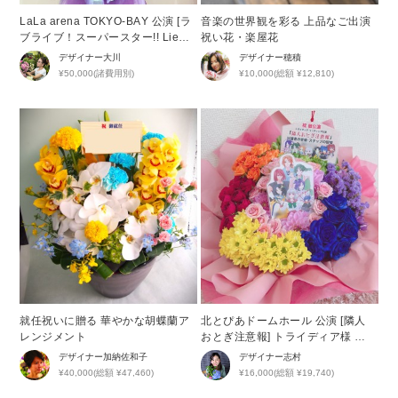
LaLa arena TOKYO-BAY 公演 [ラ
音楽の世界観を彩る 上品なご出演
ブライブ！スーパースター!! Liell
祝い花・楽屋花
a!のちゅーとりえらいぶ!! 2026]
デザイナー
大川
デザイナー
穂積
結那様＆ウィーン・マルガレーテ
¥50,000(諸費用別)
¥10,000(総額 ¥12,810)
様 ご出演スタンド花
就任祝いに贈る 華やかな胡蝶蘭ア
北とぴあドームホール 公演 [隣人
レンジメント
おとぎ注意報] トライディア様 ご
出演祝い花・楽屋花
デザイナー
加納佐和子
デザイナー
志村
¥40,000(総額 ¥47,460)
¥16,000(総額 ¥19,740)