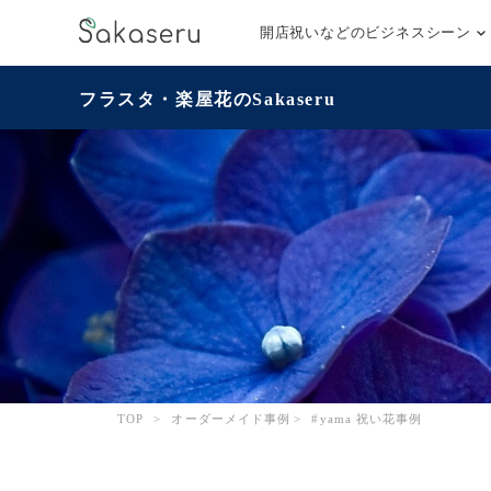
開店祝いなどのビジネスシーン
フラスタ・楽屋花のSakaseru
TOP
>
オーダーメイド事例
>
#yama 祝い花事例