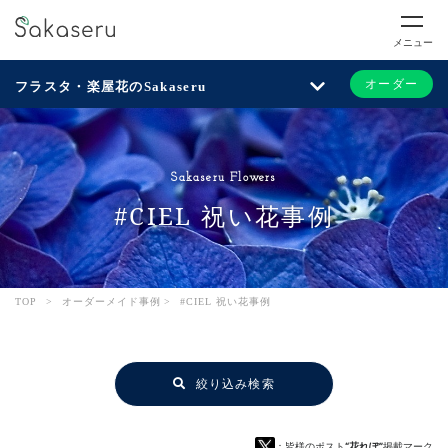
メニュー
オーダー
フラスタ・楽屋花のSakaseru
Sakaseru Flowers
#CIEL 祝い花事例
TOP
>
オーダーメイド事例
>
#CIEL 祝い花事例
絞り込み検索
：皆様のポスト
“花れぽ”
掲載マーク