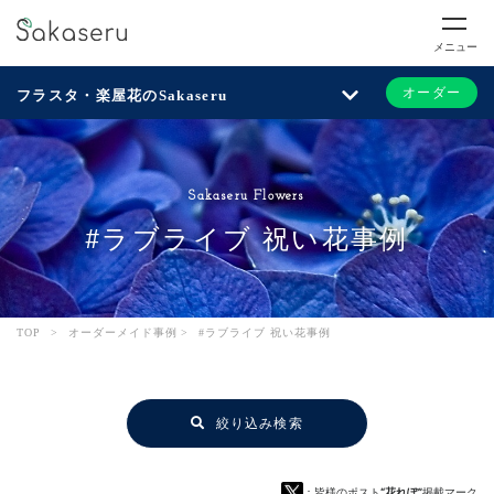
メニュー
オーダー
フラスタ・楽屋花のSakaseru
Sakaseru Flowers
#ラブライブ 祝い花事例
TOP
>
オーダーメイド事例
>
#ラブライブ 祝い花事例
絞り込み検索
：皆様のポスト
“花れぽ”
掲載マーク