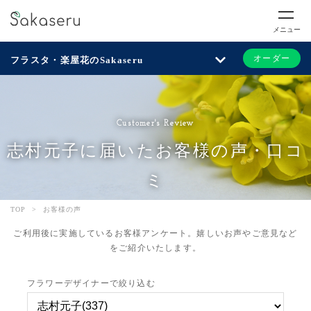
メニュー
オーダー
フラスタ・楽屋花のSakaseru
Customer's Review
志村元子に届いたお客様の声・口コ
ミ
TOP
>
お客様の声
ご利用後に実施しているお客様アンケート。嬉しいお声やご意見など
をご紹介いたします。
フラワーデザイナーで絞り込む