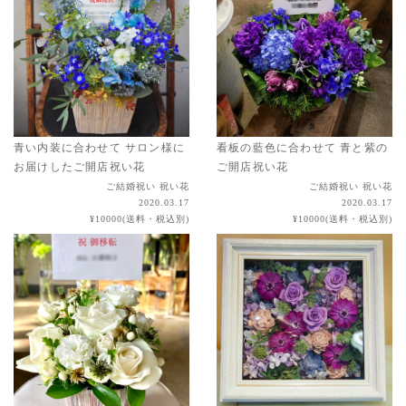
青い内装に合わせて サロン様に
看板の藍色に合わせて 青と紫の
お届けしたご開店祝い花
ご開店祝い花
ご結婚祝い 祝い花
ご結婚祝い 祝い花
2020.03.17
2020.03.17
¥10000(送料・税込別)
¥10000(送料・税込別)