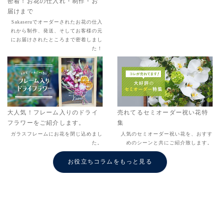
密着！お花の仕入れ・制作・お
届けまで
Sakaseruでオーダーされたお花の仕入
れから制作、発送、そしてお客様の元
にお届けされたところまで密着しまし
た！
大人気！フレーム入りのドライ
売れてるセミオーダー祝い花特
フラワーをご紹介します。
集
ガラスフレームにお花を閉じ込めまし
人気のセミオーダー祝い花を、おすす
た。
めのシーンと共にご紹介致します。
お役立ちコラムをもっと見る