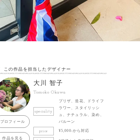
この作品を担当したデザイナー
大川 智子
Tomoko Okawa
プリザ、造花、ドライフ
ラワー、スタイリッシ
speciality
ュ、ナチュラル、染め、
プロフィール
バルーン
¥5,000-から対応
price
作品を見る