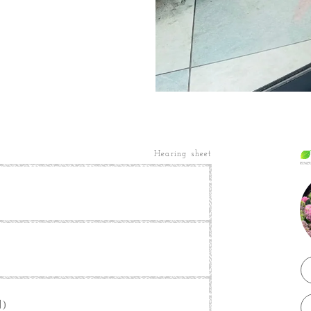
Hearing sheet
別)