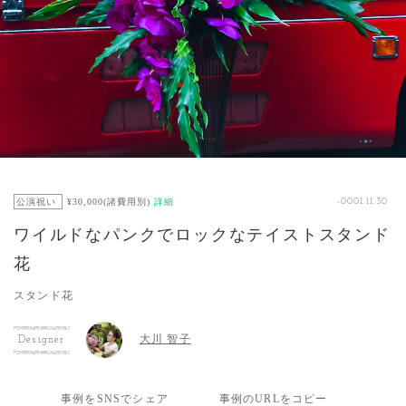
公演祝い
¥30,000(諸費用別)
詳細
-0001.11.30
ワイルドなパンクでロックなテイストスタンド
花
スタンド花
大川 智子
Designer
事例をSNSでシェア
事例のURLをコピー