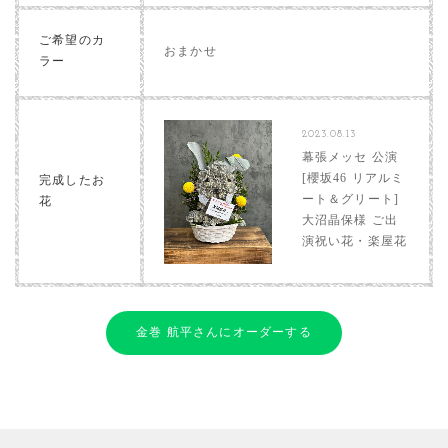
ご希望のカ
おまかせ
ラー
2023.08.13
幕張メッセ 公演
[櫻坂46 リアルミ
完成したお
ート＆グリート]
花
大沼晶保様 ご出
演祝い花・楽屋花
金巻 航平さんにオーダーする