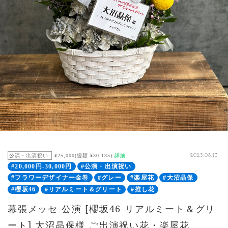
公演・出演祝い
¥25,000(総額 ¥30,135)
詳細
2023.08.13
#20,000円-30,000円
#公演・出演祝い
#フラワーデザイナー金巻
#グレー
#楽屋花
#大沼晶保
#櫻坂46
#リアルミート＆グリート
#推し花
幕張メッセ 公演 [櫻坂46 リアルミート＆グリ
ート] 大沼晶保様 ご出演祝い花・楽屋花