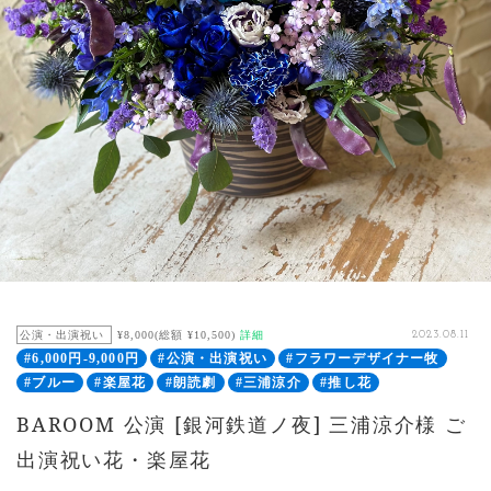
公演・出演祝い
¥8,000(総額 ¥10,500)
詳細
2023.08.11
#6,000円-9,000円
#公演・出演祝い
#フラワーデザイナー牧
#ブルー
#楽屋花
#朗読劇
#三浦涼介
#推し花
BAROOM 公演 [銀河鉄道ノ夜] 三浦涼介様 ご
出演祝い花・楽屋花