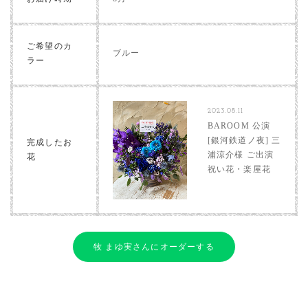
ご希望のカ
ブルー
ラー
2023.08.11
BAROOM 公演
[銀河鉄道ノ夜] 三
完成したお
浦涼介様 ご出演
花
祝い花・楽屋花
牧 まゆ実さんにオーダーする