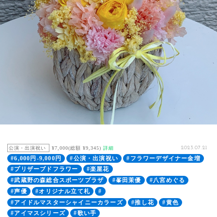
公演・出演祝い
¥7,000(総額 ¥9,345)
詳細
2023.07.21
#6,000円-9,000円
#公演・出演祝い
#フラワーデザイナー金増
#プリザーブドフラワー
#楽屋花
#武蔵野の森総合スポーツプラザ
#峯田茉優
#八宮めぐる
#声優
#オリジナル立て札
#
#アイドルマスターシャイニーカラーズ
#推し花
#黄色
#アイマスシリーズ
#歌い手