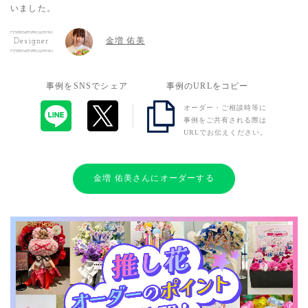
いました。
金増 佑美
Designer
事例をSNSでシェア
事例のURLをコピー
オーダー・ご相談時等に
事例をご共有される際は
URLでお伝えください。
金増 佑美さんにオーダーする