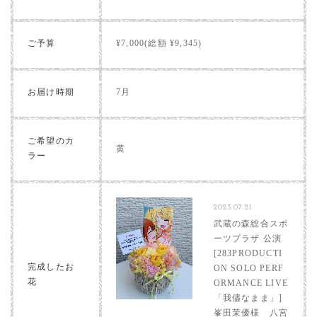
ご予算
¥7,000(総額 ¥9,345)
お届け時期
7月
ご希望のカ
黄
ラー
2023.07.21
武蔵の森総合スポ
ーツプラザ 公演
[283PRODUCTI
完成したお
ON SOLO PERF
花
ORMANCE LIVE
「我儘なまま」]
峯田茉優様 八宮