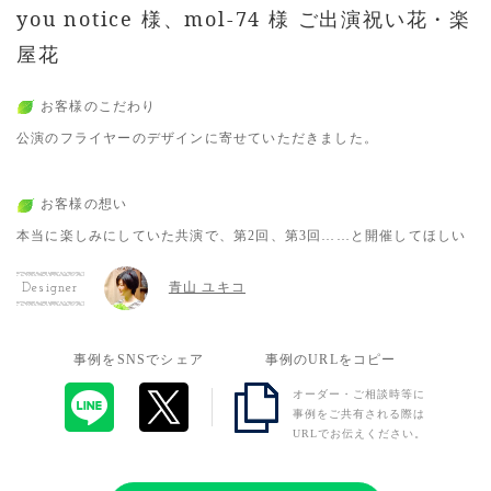
you notice 様、mol-74 様 ご出演祝い花・楽
屋花
お客様のこだわり
公演のフライヤーのデザインに寄せていただきました。
お客様の想い
本当に楽しみにしていた共演で、第2回、第3回……と開催してほしい
青山 ユキコ
Designer
事例をSNSでシェア
事例のURLをコピー
オーダー・ご相談時等に
事例をご共有される際は
URLでお伝えください。