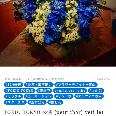
公演・出演祝い
¥10,000(総額 ¥12,810)
詳細
2023.07.17
#10,000円
#公演・出演祝い
#フラワーデザイナー青山
#TOKIO TOKYO
#楽屋花
#yeti let you notice
#mol-74
#カラフル
#カーネーション
#リンドウ
#デルフィニウム
#スターチス
#あすぱら
#推し花
TOKIO TOKYO 公演 [petrichor] yeti let