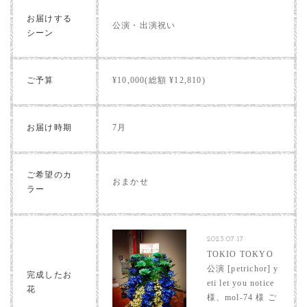
お届けする
公演・出演祝い
シーン
ご予算
¥10,000(総額 ¥12,810)
お届け時期
7月
ご希望のカ
おまかせ
ラー
2023.07.17
TOKIO TOKYO
公演 [petrichor] y
完成したお
eti let you notice
花
様、mol-74 様 ご