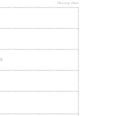
Hearing sheet
別)