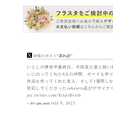
今回久しぶりにお花が出せるようになりまし
を「嬉しいね」と言っていたので、「喜んで
という思いだったのと、また郷本直也さんは
したので、そのお祝いの意味も込めて贈らせ
た。
皆様のポスト
“花れぽ”
いとしの儚前半最終日。今回友人達と祝い
いにのってくれた6人の仲間、ボードも作
作品を作ってくれた友人。そして1週間し
対応してくださったsakaseru及びデザイ
pic.twitter.com/XtxprBvxlb
July 9, 2023
— 澤子 (@N_zwkG)