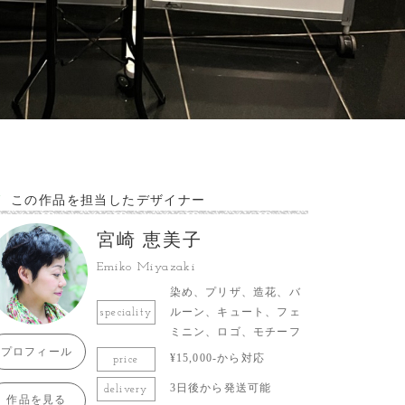
この作品を担当したデザイナー
宮崎 恵美子
Emiko Miyazaki
染め、プリザ、造花、バ
ルーン、キュート、フェ
speciality
ミニン、ロゴ、モチーフ
プロフィール
¥15,000-から対応
price
3日後から発送可能
delivery
作品を見る