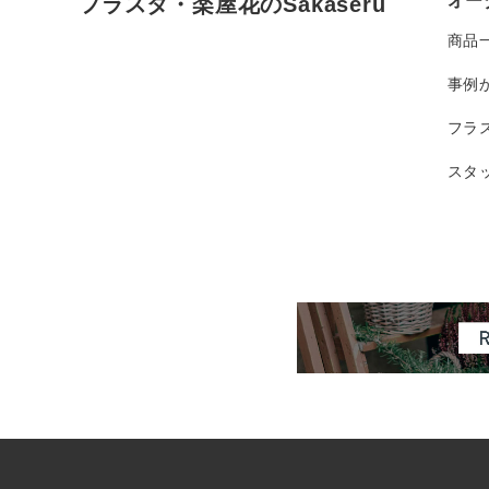
オー
フラスタ・楽屋花のSakaseru
商品
事例
フラ
スタ