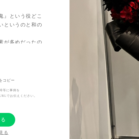
鬼』という役どこ
いというのと和の
素が多めだったの
にお願いしました。
が経ってもヘタっ
りにしてください
Lをコピー
時等に事例を
関わらず2回変更が
URLでお伝えください。
をしてくださいま
する
見る