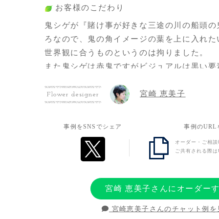
お客様のこだわり
鬼シゲが『賭け事が好きな三途の川の船頭の
ろなので、鬼の角イメージの葉を上に入れた
世界観に合うものというのは拘りました。
また鬼シゲは赤鬼ですがビジュアルは黒い要
で、『花は暗めの赤4:黒の花6』というふう
宮崎 恵美子
大きさよりもスカスカにならないこと、時間
Flower designer
て見えないことをこだわりましたが、希望通
ました。
事例をSNSでシェア
事例のUR
オーダー・ご相談
公式からのレギュレーションが1週間前にも
ご共有される際は
行われましたが、その中でも迅速丁寧な対応
した。
宮崎 恵美子さんにオーダー
お客様の想い
宮崎恵美子さんのチャット例を