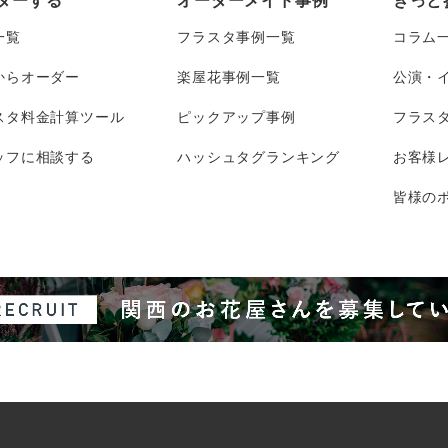
ダーする
オーダーメイド事例
きっと
一覧
フラスタ事例一覧
コラム
からオーダー
楽屋花事例一覧
公演・
スタ料金計算ツール
ピックアップ事例
フラス
ッフに相談する
ハッシュタグランキング
お客様
皆様のポ