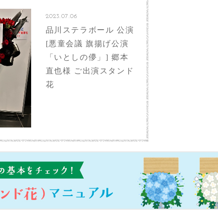
2023.07.06
品川ステラボール 公演
[悪童会議 旗揚げ公演
「いとしの儚」] 郷本
直也様 ご出演スタンド
花