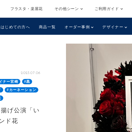
フラスタ・楽屋花
その他シーン
ご利用ガイド
はじめての方へ
商品一覧
オーダー事例
デザイナー
2023.07.06
イナー宮崎
#黒
ア
#カーネーション
花
旗揚げ公演「い
タンド花