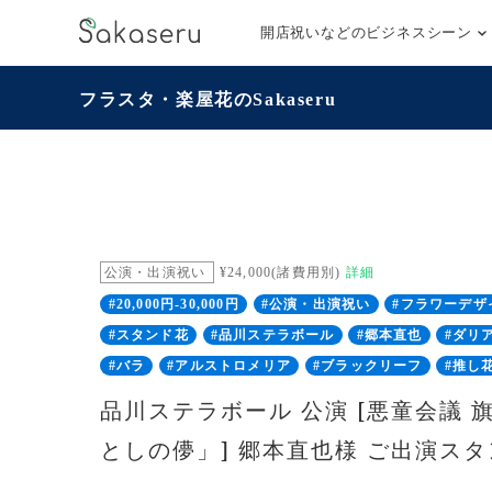
開店祝いなどのビジネスシーン
フラスタ・楽屋花のSakaseru
公演・出演祝い
¥24,000(諸費用別)
詳細
#20,000円-30,000円
#公演・出演祝い
#フラワーデザ
#スタンド花
#品川ステラボール
#郷本直也
#ダリ
#バラ
#アルストロメリア
#ブラックリーフ
#推し
品川ステラボール 公演 [悪童会議 
としの儚」] 郷本直也様 ご出演ス