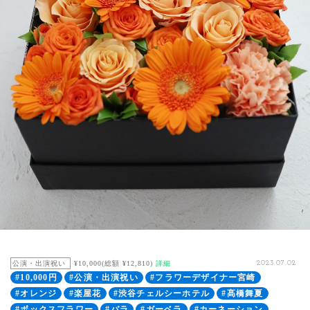
公演・出演祝い
¥10,000(総額 ¥12,810)
詳細
2023.07.02
#10,000円
#公演・出演祝い
#フラワーデザイナー宮崎
#オレンジ
#楽屋花
#渋谷チェルシーホテル
#髙橋舞夏
#ボックスフラワー
#バラ
#ガーベラ
#カーネーション