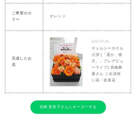
ご希望のカ
オレンジ
ラー
2023.07.02
チェルシーホテル
公演 [「遥か、彼
完成したお
方。」プレデビュ
花
ーライブ] 髙橋舞
夏さん ご出演祝
い花・楽屋花
宮崎 恵美子さんにオーダーする