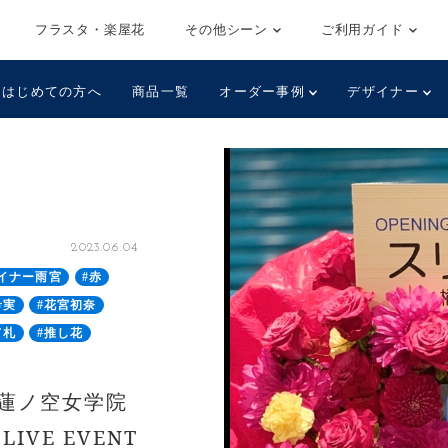
フラスタ・楽屋花
その他シーン
ご利用ガイド
はじめての方へ
商品一覧
オーダー事例
デザイナー
2023.06.04
イナー雨宮
#赤
希実
#花宮初奈
て札
#推し花
！蓮ノ空女学院
IVE EVENT