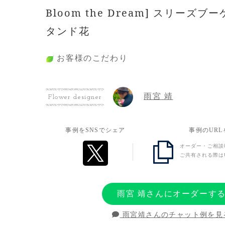
Bloom the Dream] スリーズブ
タンド花
お客様のこだわり
スリーズブーケ(さくらんぼ色の花束)という
なんだ色合いの花束に、ユニットのお二人の
雨宮 靖
Flower designer
お花を入れました。イメージ通りのお色味に
ても助かりました。
事例をSNSでシェア
事例のUR
オーダー・ご相談
お客様の想い
ご共有される際は
初めての記念すべきライブを応援したく、お
だきました。
雨宮 靖さんにオーダーす
雨宮靖さんのチャット例を見