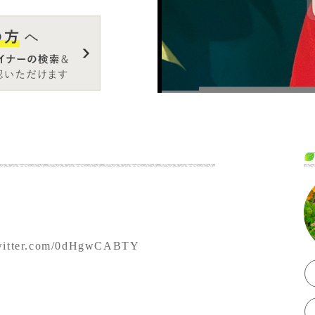
twitter.com/0dHgwCABTY