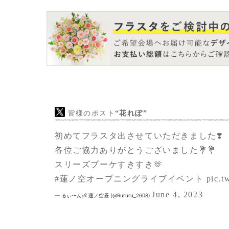
皆様のポスト
“花れぽ”
初めてフラスタ出させていただきました❣️
各位ご協力ありがとうございました💐💐
スリーズブーケすきすき🫶
#蓮ノ空オープニングライブイベント
pic.
June 4, 2023
— るぃ〜ん👶 蓮ノ空昼 (@Rururu_2608)