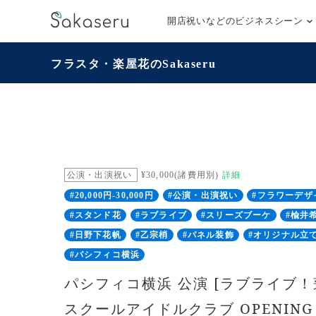
開店祝いなどのビジネスシーン
フラスタ・楽屋花のSakaseru
公演・出演祝い
¥30,000(諸費用別)
詳細
#20,000円-30,000円
#公演・出演祝い
#フラワーデザ
#スタンド花
#ラブライブ
#スリーズブーケ
#楡井
#日野下花帆
#乙宗梢
#パネル装飾
#オリジナル立
#パシフィコ横浜
パシフィコ横浜 公演 [ラブライブ
スクールアイドルクラブ OPENING L