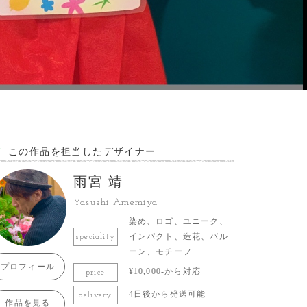
この作品を担当したデザイナー
雨宮 靖
Yasushi Amemiya
染め、ロゴ、ユニーク、
インパクト、造花、バル
speciality
ーン、モチーフ
プロフィール
¥10,000-から対応
price
4日後から発送可能
delivery
作品を見る