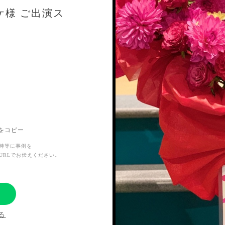
ーケ様 ご出演ス
ことで、それにち
メンバーカラーの
していただき、と
Lをコピー
時等に事例を
URLでお伝えください。
花を出させていた
る
る