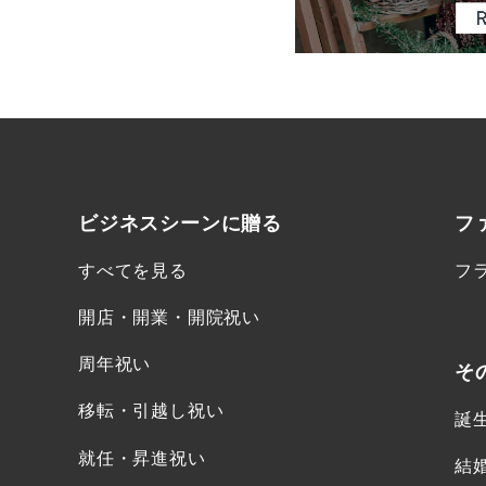
ビジネスシーンに
贈る
フ
すべてを見る
フ
開店・開業・開院祝い
周年祝い
そ
移転・引越し祝い
誕
就任・昇進祝い
結